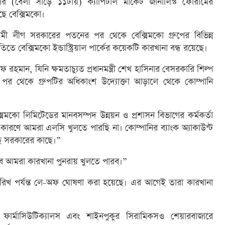
র (বেলা সাড়ে ১১টায়) ক্যাপিটাল মার্কেট জার্নালিস্ট ফোরামের
ে বেক্সিমকো।
য়ামী লীগ সরকারের পতনের পর থেকে বেক্সিমকো গ্রুপের বিভিন্ন
িতে বেক্সিমকো ইন্ডাস্ট্রিয়াল পার্কের কয়েকটি কারখানা বন্ধ রয়েছে।
রহমান, যিনি ক্ষমতাচ্যুত প্রধানমন্ত্রী শেখ হাসিনার বেসরকারি শিল্প
রের পর থেকে গ্রুপটির অধিকাংশ উদ্যোক্তা আড়ালে থেকে কোম্পানি
্সিমকো লিমিটেডের মানবসম্পদ উন্নয়ন ও প্রশাসন বিভাগের কর্মকর্তা
ারণে আমরা এলসি খুলতে পারছি না। কোম্পানির ব্যাংক অ্যাকাউন্ট
্ছি সরকারের কাছে।”
তবে আমরা কারখানা পুনরায় খুলতে পারব।”
ারিখ পর্যন্ত লে-অফ ঘোষণা করা হয়েছে। এর আগেই তারা কারখানা
ো ফার্মাসিউটিক্যালস এবং শাইনপুকুর সিরামিকসও শেয়ারবাজারে