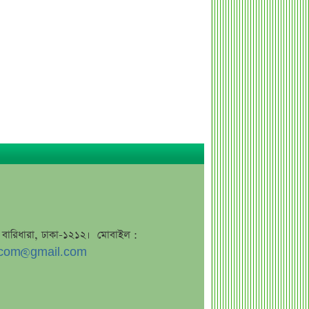
ব্যাংক কর্মকর্তার অভিযোগে তোলপাড়,
অব্যাহতি এনসিপি নেতার
ভাইরাল ‘৪ দিনের ছুটি’ দাবির ব্যাখ্যা দিল
জনপ্রশাসন মন্ত্রণালয়
জাতির উদ্দেশে যা বললেন ড. ইউনূস
আগামী ৪ দিনের আবহাওয়া নিয়ে বড়
সতর্কবার্তা
লোকসান থেকে মুনাফায় ফিরেছে
তালিকাভুক্ত একটি ব্যাংক
ধারাবাহিক লোকসানে ৫ ব্যাংক
মুনাফা থেকে লোকসানে ৩ ব্যাংক
জে, বারিধারা, ঢাকা-১২১২। মোবাইল :
দ্বিতীয় প্রান্তিকে আয় কমেছে ৫ ব্যাংকের
com@gmail.com
দ্বিতীয় প্রান্তিকে ১৭ ব্যাংকের চমক
জুলাই স্মৃতি জাদুঘর উদ্বোধন করলেন
প্রধানমন্ত্রী