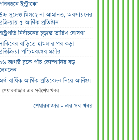
পরিবহনে ইন্ট্রাকো
উচ্চ সুদেও মিলছে না আমানত, অবসায়নের
প্রক্রিয়ায় ৫ আর্থিক প্রতিষ্ঠান
রাষ্ট্রপতি নির্বাচনের চূড়ান্ত তারিখ ঘোষণা
সাকিবের বাড়িতে হামলার পর কড়া
প্রতিক্রিয়া পশ্চিমবঙ্গের মন্ত্রীর
০৬ আগস্ট ব্লকে পাঁচ কোম্পানির বড়
লেনদেন
অর্ধ-বার্ষিক আর্থিক প্রতিবেদন নিয়ে আর্নিংস
ডিসক্লোজার করবে ব্র্যাক ব্যাংক
শেয়ারবাজার এর সর্বশেষ খবর
কর্ণফুলী ইন্স্যুরেন্সের অর্ধ-বার্ষিক সম্মেলন
শেয়ারবাজার - এর সব খবর
অনুষ্ঠিত
৭৫ হাজার ২৮৩ শেয়ার মনোনীত
উত্তরাধিকারীর নামে হস্তান্তর
আস্থা থাকলেও বাজারে অস্থিরতা, তদারকি