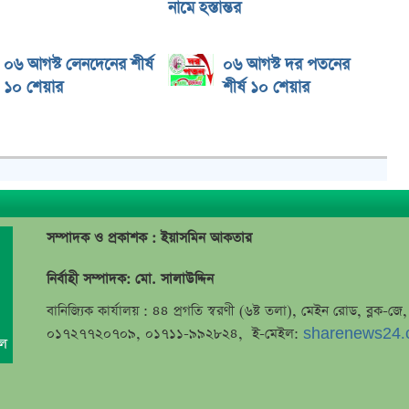
নামে হস্তান্তর
০৬ আগস্ট লেনদেনের শীর্ষ
০৬ আগস্ট দর পতনের
১০ শেয়ার
শীর্ষ ১০ শেয়ার
সম্পাদক ও প্রকাশক : ইয়াসমিন আকতার
নির্বাহী সম্পাদক: মো. সালাউদ্দিন
বানিজ্যিক কার্যালয় : ৪৪ প্রগতি স্বরণী (৬ষ্ট তলা), মেইন রোড, ব্লক-
০১৭২৭৭২০৭০৯, ০১৭১১-৯৯২৮২৪, ই-মেইল:
sharenews24.