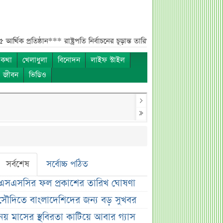
ষ্ঠান***
রাষ্ট্রপতি নির্বাচনের চূড়ান্ত তারিখ ঘোষণা***
সাকিবের বাড়িতে হামলার পর 
 কথা
খেলাধুলা
বিনোদন
লাইফ স্টাইল
ও জীবন
ভিডিও
সর্বশেষ
সর্বোচ্চ পঠিত
এসএসসির ফল প্রকাশের তারিখ ঘোষণা
সৌদিতে বাংলাদেশিদের জন্য বড় সুখবর
নয় মাসের স্থবিরতা কাটিয়ে আবার গ্যাস