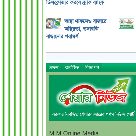
ডিসক্লোজার করবে ব্র্যাক ব্যাংক
আস্থা থাকলেও বাজারে
অস্থিরতা, তদারকি
বাড়ানোর পরামর্শ
প্রচ্ছদ
আর্কাইভ
বিজ্ঞাপন
M M Online Media