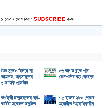
ানেলের সঙ্গে থাকতে
SUBSCRIBE
করুন
উচ্চ সুদেও মিলছে না
০৬ আগস্ট ব্লকে পাঁচ
আমানত, অবসায়নের
কোম্পানির বড় লেনদেন
য় ৫ আর্থিক প্রতিষ্ঠান
কর্ণফুলী ইন্স্যুরেন্সের অর্ধ-
৭৫ হাজার ২৮৩ শেয়ার
বার্ষিক সম্মেলন অনুষ্ঠিত
মনোনীত উত্তরাধিকারীর