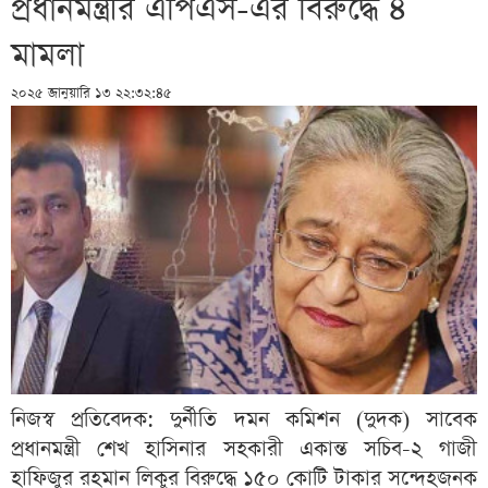
প্রধানমন্ত্রীর এপিএস-এর বিরুদ্ধে ৪
মামলা
২০২৫ জানুয়ারি ১৩ ২২:৩২:৪৫
নিজস্ব প্রতিবেদক: দুর্নীতি দমন কমিশন (দুদক) সাবেক
প্রধানমন্ত্রী শেখ হাসিনার সহকারী একান্ত সচিব-২ গাজী
হাফিজুর রহমান লিকুর বিরুদ্ধে ১৫০ কোটি টাকার সন্দেহজনক