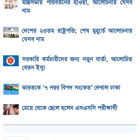
মন্ত্রিসভায় পরিবর্তনের হাওয়া, আলোচনায় যেসব
নাম
দেশের ২৩তম রাষ্ট্রপতি; শেষ মুহূর্তে আলোচনায়
যেসব নাম
সরকারি কর্মচারীদের জন্য নতুন বার্তা, আলোচিত
বেতন ইস্যু
ভারতকে ‘৭ নম্বর বিপদ সংকেত’ দেখাল ঢাকা
মেয়ে থেকে ছেলে হলেন এসএসসি পরীক্ষার্থী