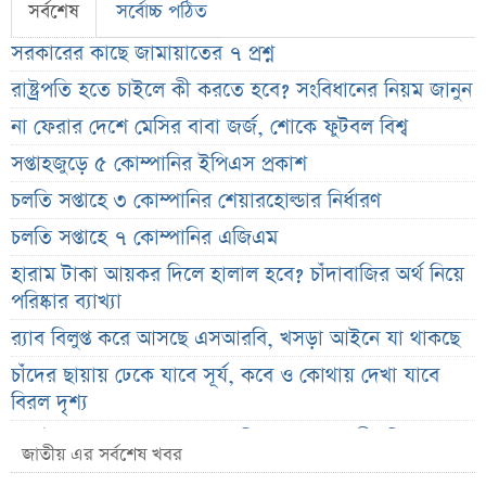
সর্বশেষ
সর্বোচ্চ পঠিত
সরকারের কাছে জামায়াতের ৭ প্রশ্ন
রাষ্ট্রপতি হতে চাইলে কী করতে হবে? সংবিধানের নিয়ম জানুন
না ফেরার দেশে মেসির বাবা জর্জ, শোকে ফুটবল বিশ্ব
সপ্তাহজুড়ে ৫ কোম্পানির ইপিএস প্রকাশ
চলতি সপ্তাহে ৩ কোম্পানির শেয়ারহোল্ডার নির্ধারণ
চলতি সপ্তাহে ৭ কোম্পানির এজিএম
হারাম টাকা আয়কর দিলে হালাল হবে? চাঁদাবাজির অর্থ নিয়ে
পরিষ্কার ব্যাখ্যা
র‌্যাব বিলুপ্ত করে আসছে এসআরবি, খসড়া আইনে যা থাকছে
চাঁদের ছায়ায় ঢেকে যাবে সূর্য, কবে ও কোথায় দেখা যাবে
বিরল দৃশ্য
জুলাই জাদুঘরের অব্যবস্থাপনা নিয়ে ক্ষুব্ধ ফারুকী, দিলেন বড়
জাতীয় এর সর্বশেষ খবর
পরামর্শ