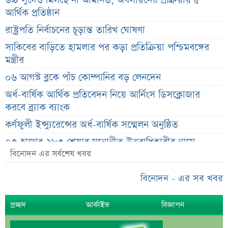
উচ্চ সুদেও মিলছে না আমানত, অবসায়নের প্রক্রিয়ায় ৫
আর্থিক প্রতিষ্ঠান
রাষ্ট্রপতি নির্বাচনের চূড়ান্ত তারিখ ঘোষণা
সাকিবের বাড়িতে হামলার পর কড়া প্রতিক্রিয়া পশ্চিমবঙ্গের
মন্ত্রীর
০৬ আগস্ট ব্লকে পাঁচ কোম্পানির বড় লেনদেন
অর্ধ-বার্ষিক আর্থিক প্রতিবেদন নিয়ে আর্নিংস ডিসক্লোজার
করবে ব্র্যাক ব্যাংক
কর্ণফুলী ইন্স্যুরেন্সের অর্ধ-বার্ষিক সম্মেলন অনুষ্ঠিত
৭৫ হাজার ২৮৩ শেয়ার মনোনীত উত্তরাধিকারীর নামে
হস্তান্তর
বিনোদন এর সর্বশেষ খবর
আস্থা থাকলেও বাজারে অস্থিরতা, তদারকি বাড়ানোর পরামর্শ
বিনোদন - এর সব খবর
০৬ আগস্ট লেনদেনের শীর্ষ ১০ শেয়ার
প্রচ্ছদ
আর্কাইভ
বিজ্ঞাপন
০৬ আগস্ট দর পতনের শীর্ষ ১০ শেয়ার
০৬ আগস্ট দর বৃদ্ধির শীর্ষ ১০ শেয়ার