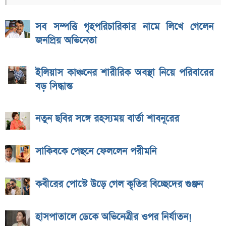
সব সম্পত্তি গৃহপরিচারিকার নামে লিখে গেলেন
জনপ্রিয় অভিনেতা
ইলিয়াস কাঞ্চনের শারীরিক অবস্থা নিয়ে পরিবারের
বড় সিদ্ধান্ত
নতুন ছবির সঙ্গে রহস্যময় বার্তা শাবনূরের
সাকিবকে পেছনে ফেললেন পরীমনি
কবীরের পোস্টে উড়ে গেল কৃতির বিচ্ছেদের গুঞ্জন
হাসপাতালে ডেকে অভিনেত্রীর ওপর নির্যাতন!