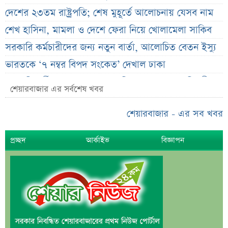
দেশের ২৩তম রাষ্ট্রপতি; শেষ মুহূর্তে আলোচনায় যেসব নাম
শেখ হাসিনা, মামলা ও দেশে ফেরা নিয়ে খোলামেলা সাকিব
সরকারি কর্মচারীদের জন্য নতুন বার্তা, আলোচিত বেতন ইস্যু
ভারতকে ‘৭ নম্বর বিপদ সংকেত’ দেখাল ঢাকা
সরকারি কর্মীদের বেতন বাড়ানো নিয়ে যা বললেন প্রতিমন্ত্রী
শেয়ারবাজার এর সর্বশেষ খবর
এস আলমের শাটডাউনে ডিএসইর বন্ধ কোম্পানির সংখ্যা
দাঁড়াল ৩৫
শেয়ারবাজার - এর সব খবর
সাপ্তাহিক দর বৃদ্ধির শীর্ষ ১০ কোম্পানি
প্রচ্ছদ
আর্কাইভ
বিজ্ঞাপন
সাপ্তাহিক দর পতনের শীর্ষ ১০ কোম্পানি
সাপ্তাহিক লেনদেনের শীর্ষ ১০ কোম্পানি
মেয়ে থেকে ছেলে হলেন এসএসসি পরীক্ষার্থী
বিয়ের আগেই গর্ভবতী, মেয়েকে নদীতে ডুবিয়ে হত্যা বাবার
ভাইরাল মেসেজ নিয়ে ব্যাখ্যা দিলেন নাহিদ ইসলাম