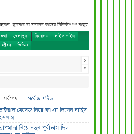
বললেন কাদের সিদ্দিকী***
বাজুসের নতুন ঘোষণা, রেকর্ড দামে সোনা বিক্রি শুরু
 কথা
খেলাধুলা
বিনোদন
লাইফ স্টাইল
ও জীবন
ভিডিও
সর্বশেষ
সর্বোচ্চ পঠিত
ভাইরাল মেসেজ নিয়ে ব্যাখ্যা দিলেন নাহিদ
ইসলাম
তাপমাত্রা নিয়ে নতুন পূর্বাভাস দিল