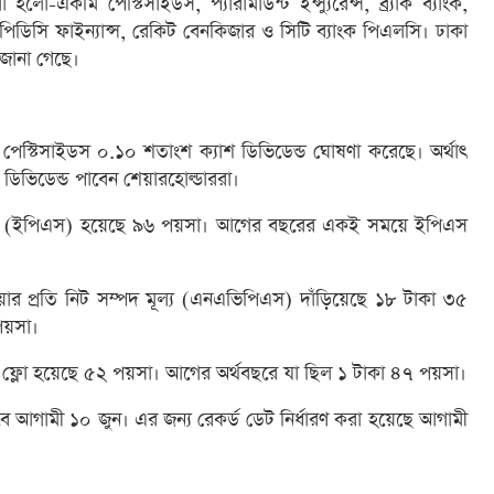
ো-একমি পেস্টিসাইডস, প্যারামাউন্ট ইন্স্যুরেন্স, ব্র্যাক ব্যাংক,
ইপিডিসি ফাইন্যান্স, রেকিট বেনকিজার ও সিটি ব্যাংক পিএলসি। ঢাকা
য জানা গেছে।
পেস্টিসাইডস ০.১০ শতাংশ ক্যাশ ডিভিডেন্ড ঘোষণা করেছে। অর্থাৎ
 ডিভিডেন্ড পাবেন শেয়ারহোল্ডাররা।
তি আয় (ইপিএস) হয়েছে ৯৬ পয়সা। আগের বছরের একই সময়ে ইপিএস
য়ার প্রতি নিট সম্পদ মূল্য (এনএভিপিএস) দাঁড়িয়েছে ১৮ টাকা ৩৫
পয়সা।
্যাশ ফ্লো হয়েছে ৫২ পয়সা। আগের অর্থবছরে যা ছিল ১ টাকা ৪৭ পয়সা।
হবে আগামী ১০ জুন। এর জন্য রেকর্ড ডেট নির্ধারণ করা হয়েছে আগামী