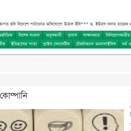
 পাঠানোর অভিযোগে উত্তাল ইবি***
ড. ইউনূস বনাম তারেক রহমান—তুলনায় যা 
তর্জাতিক
বিশেষ সংবাদ
অনুসন্ধানী
প্রবাস
সাক্ষাৎকার
বিনিয়োগকারীর
কীয়
ইতিহাসের পাতা
প্রাইস সেনসেটিভ
টেকনিক্যাল অ্যনালাইসিস
ধর্ম 
কোম্পানি