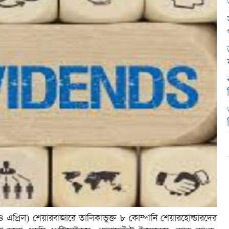
-০৪ এপ্রিল) শেয়ারবাজারে তালিকাভুক্ত ৮ কোম্পানি শেয়ারহোল্ডারদের