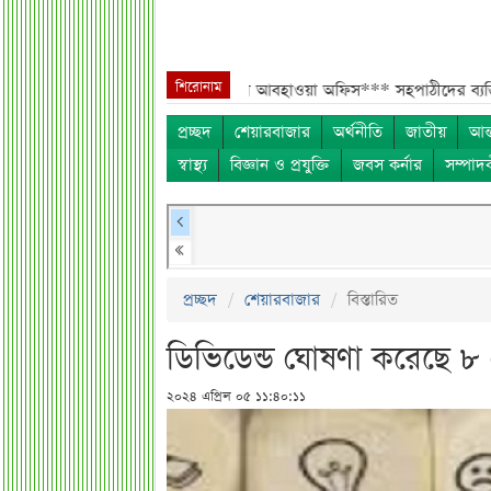
শিরোনাম
িয়ে নতুন পূর্বাভাস দিল আবহাওয়া অফিস***
সহপাঠীদের ব্যক্তিগত ছবি বিদেশে
প্রচ্ছদ
শেয়ারবাজার
অর্থনীতি
জাতীয়
আন্
স্বাস্থ্য
বিজ্ঞান ও প্রযুক্তি
জবস কর্নার
সম্পাদ
প্রচ্ছদ
শেয়ারবাজার
বিস্তারিত
ডিভিডেন্ড ঘোষণা করেছে ৮ 
২০২৪ এপ্রিল ০৫ ১১:৪০:১১