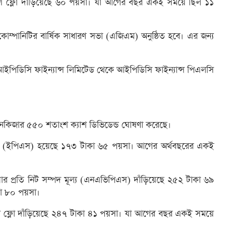
 ক্যাশ ফ্লো দাঁড়িয়েছে ৬০ পয়সা। যা আগের বছর একই সময়ে ছিল ১১
কোম্পানিটির বার্ষিক সাধারণ সভা (এজিএম) অনুষ্ঠিত হবে। এর জন্য
ইপিডিসি ফাইন্যান্স লিমিটেড থেকে আইপিডিসি ফাইন্যান্স পিএলসি
েনকিজার ৫৫০ শতাংশ ক্যাশ ডিভিডেন্ড ঘোষণা করেছে।
ি আয় (ইপিএস) হয়েছে ১৭৩ টাকা ৬৫ পয়সা। আগের অর্থবছরের একই
ার প্রতি নিট সম্পদ মূল্য (এনএভিপিএস) দাঁড়িয়েছে ২৫২ টাকা ৬৯
কা ৮০ পয়সা।
ক্যাশ ফ্লো দাঁড়িয়েছে ২৪৭ টাকা ৪১ পয়সা। যা আগের বছর একই সময়ে