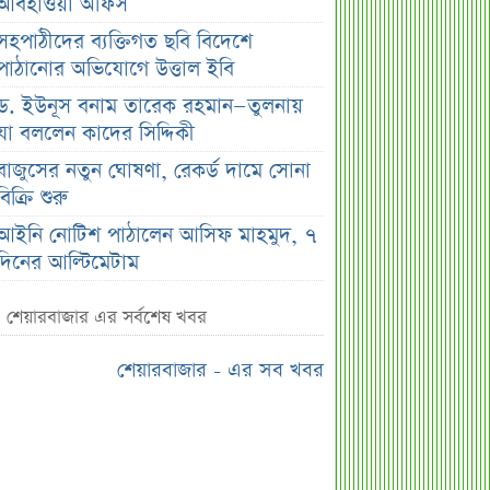
আবহাওয়া অফিস
সহপাঠীদের ব্যক্তিগত ছবি বিদেশে
পাঠানোর অভিযোগে উত্তাল ইবি
ড. ইউনূস বনাম তারেক রহমান—তুলনায়
যা বললেন কাদের সিদ্দিকী
বাজুসের নতুন ঘোষণা, রেকর্ড দামে সোনা
বিক্রি শুরু
আইনি নোটিশ পাঠালেন আসিফ মাহমুদ, ৭
দিনের আল্টিমেটাম
প্রশাসক সরল, নতুন অধ্যায়ে সোশ্যাল
শেয়ারবাজার এর সর্বশেষ খবর
ইসলামী ব্যাংক
ভারত ও আওয়ামী লীগ ইস্যুতে পররাষ্ট্র
শেয়ারবাজার - এর সব খবর
প্রতিমন্ত্রীর মন্তব্য
এসএসসির ফল প্রকাশের তারিখ ঘোষণা
সৌদিতে বাংলাদেশিদের জন্য বড় সুখবর