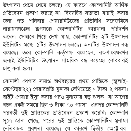
উৎপাদন থেমে থেমে চলছে। যে কারণে কোম্পানিটি আর্থিক
প্রতিবেদন প্রকাশ করছে না। বিষয়টির সত্যতা যাচাই করার
জন্য গত শনিবার শেয়ারনিউজের প্রতিনিধি সরেজমিনে
নারায়ণগঞ্জের রূপগঞ্জে কোম্পানিটির কারখানা পরিদর্শন
করেন। সেখানে গিয়ে দেখা যায়, কোম্পানিটির ২টি উৎপাদন
ইউনিটের মধ্যে ১টির উৎপাদন চলছে। অন্যটির উৎপাদন বন্ধ
রয়েছে। তবে কোম্পানি কর্তৃপক্ষ বলেছেন, রক্ষণাবেক্ষণের
জন্যই ইউনিটটির উৎপাদন সাময়িক বন্ধ রয়েছে। রোববারই
চালু করা হবে।
সোনালী পেপার সমাপ্ত অর্থবছরের প্রথম প্রান্তিকে (জুলাই-
সেপ্টেম্বর’২২) শেয়ারপ্রতি মুনাফা দেখিয়েছে ৭ টাকা ২ পয়সা।
রাইট শেয়ার ইস্যু করার পরও মুনাফায় বড় ঝলক। যা আগের
বছর একই সময়ে ছিল ৩ টাকা ৭০ পয়সা। এরপর কোম্পানিটি
পরবর্তী দুই প্রান্তিকের প্রতিবেদন প্রকাশ করেনি। কোম্পানি
সূত্রে জানা গেছে, পরের দুই প্রান্তিকে কোম্পানিটির মুনাফা
নেতিবাচক প্রবণতা রয়েছে। যে কারণে দ্বিতীয় (অক্টোবর-