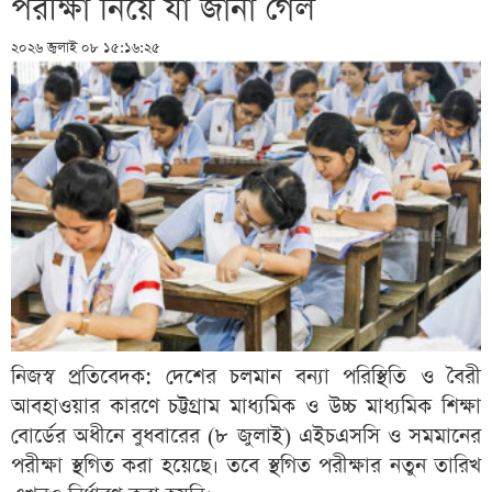
পরীক্ষা নিয়ে যা জানা গেল
২০২৬ জুলাই ০৮ ১৫:১৬:২৫
নিজস্ব প্রতিবেদক: দেশের চলমান বন্যা পরিস্থিতি ও বৈরী
আবহাওয়ার কারণে চট্টগ্রাম মাধ্যমিক ও উচ্চ মাধ্যমিক শিক্ষা
বোর্ডের অধীনে বুধবারের (৮ জুলাই) এইচএসসি ও সমমানের
পরীক্ষা স্থগিত করা হয়েছে। তবে স্থগিত পরীক্ষার নতুন তারিখ