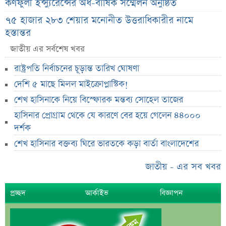
কর্ণফুলী ইন্স্যুরেন্সের অর্ধ-বার্ষিক সম্মেলন অনুষ্ঠিত
৭৫ হাজার ২৮৩ শেয়ার মনোনীত উত্তরাধিকারীর নামে
হস্তান্তর
আস্থা থাকলেও বাজারে অস্থিরতা, তদারকি বাড়ানোর পরামর্শ
জাতীয় এর সর্বশেষ খবর
০৬ আগস্ট লেনদেনের শীর্ষ ১০ শেয়ার
রাষ্ট্রপতি নির্বাচনের চূড়ান্ত তারিখ ঘোষণা
০৬ আগস্ট দর পতনের শীর্ষ ১০ শেয়ার
দেশি ৫ মাছে মিলল মাইক্রোপ্লাস্টিক!
শেখ হাসিনাকে নিয়ে বিস্ফোরক মন্তব্য সোহেল তাজের
০৬ আগস্ট দর বৃদ্ধির শীর্ষ ১০ শেয়ার
হাসিনার প্রোগ্রাম থেকে যে কারণে বের হয়ে গেলেন ৪৪০০০
দেশি ৫ মাছে মিলল মাইক্রোপ্লাস্টিক!
দর্শক
শেয়ার দাম অস্বাভাবিক বাড়ায় ডিএসইর সতর্কবার্তা
শেখ হাসিনার বক্তব্য ঘিরে ভারতকে কড়া বার্তা বাংলাদেশের
প্রায় ২ কোটি শেয়ার বিক্রির ঘোষণা
জাতীয় - এর সব খবর
উৎপাদন বন্ধের কারণ জানালো এস আলম কোল্ড রোল্ড স্টিল
ইউরোপে কার্যক্রম সম্প্রসারণে পর্তুগালে প্রথম চালান রপ্তানি
প্রচ্ছদ
আর্কাইভ
বিজ্ঞাপন
রেনাটার
শেখ হাসিনাকে নিয়ে বিস্ফোরক মন্তব্য সোহেল তাজের