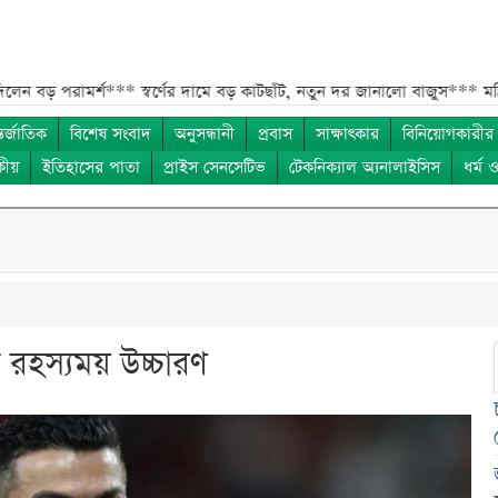
ামর্শ***
স্বর্ণের দামে বড় কাটছাঁট, নতুন দর জানালো বাজুস***
মন্ত্রিসভায় প
তর্জাতিক
বিশেষ সংবাদ
অনুসন্ধানী
প্রবাস
সাক্ষাৎকার
বিনিয়োগকারীর
কীয়
ইতিহাসের পাতা
প্রাইস সেনসেটিভ
টেকনিক্যাল অ্যনালাইসিস
ধর্ম 
রহস্যময় উচ্চারণ