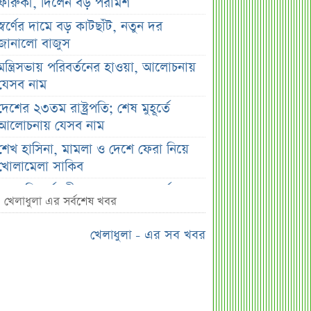
ফারুকী, দিলেন বড় পরামর্শ
স্বর্ণের দামে বড় কাটছাঁট, নতুন দর
জানালো বাজুস
মন্ত্রিসভায় পরিবর্তনের হাওয়া, আলোচনায়
যেসব নাম
দেশের ২৩তম রাষ্ট্রপতি; শেষ মুহূর্তে
আলোচনায় যেসব নাম
শেখ হাসিনা, মামলা ও দেশে ফেরা নিয়ে
খোলামেলা সাকিব
সরকারি কর্মচারীদের জন্য নতুন বার্তা,
খেলাধুলা এর সর্বশেষ খবর
আলোচিত বেতন ইস্যু
ভারতকে ‘৭ নম্বর বিপদ সংকেত’ দেখাল
খেলাধুলা - এর সব খবর
ঢাকা
সরকারি কর্মীদের বেতন বাড়ানো নিয়ে যা
বললেন প্রতিমন্ত্রী