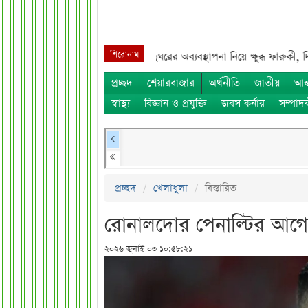
শিরোনাম
ে বিরল দৃশ্য***
জুলাই জাদুঘরের অব্যবস্থাপনা নিয়ে ক্ষুব্ধ ফারুকী, দিলেন বড় পর
প্রচ্ছদ
শেয়ারবাজার
অর্থনীতি
জাতীয়
আন্
স্বাস্থ্য
বিজ্ঞান ও প্রযুক্তি
জবস কর্নার
সম্পাদ
প্রচ্ছদ
খেলাধুলা
বিস্তারিত
রোনালদোর পেনাল্টির আগে 
২০২৬ জুলাই ০৩ ১০:৫৮:২১