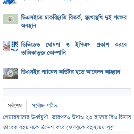
ডিএসইতে চাকরিচ্যুতি বিতর্ক, মুখোমুখি দুই পক্ষের
অবস্থান
ডিভিডেন্ড ঘোষণা ও ইপিএস প্রকাশ করবে
তালিকাভুক্ত কোম্পানি
ডিএসইর প্যানেল অডিটর হতে আবেদন আহ্বান
সর্বশেষ
সর্বোচ্চ পঠিত
শেয়ারবাজার ঊর্ধ্বমুখী. তারপরও উধাও ২৩ হাজার বিও হিসাব
তারেক রহমানকে উদ্দেশ করে ফেসবুকে রহস্যময় প্রশ্ন