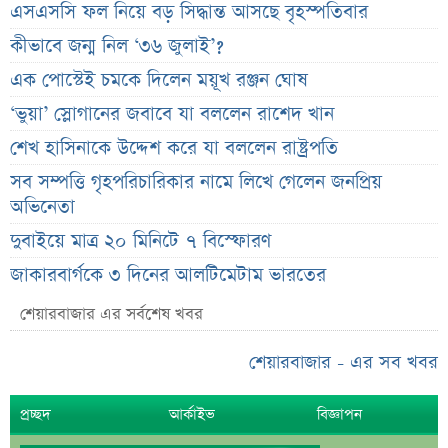
এসএসসি ফল নিয়ে বড় সিদ্ধান্ত আসছে বৃহস্পতিবার
কীভাবে জন্ম নিল ‘৩৬ জুলাই’?
এক পোস্টেই চমকে দিলেন ময়ূখ রঞ্জন ঘোষ
‘ভুয়া’ স্লোগানের জবাবে যা বললেন রাশেদ খান
শেখ হাসিনাকে উদ্দেশ করে যা বললেন রাষ্ট্রপতি
সব সম্পত্তি গৃহপরিচারিকার নামে লিখে গেলেন জনপ্রিয়
অভিনেতা
দুবাইয়ে মাত্র ২০ মিনিটে ৭ বিস্ফোরণ
জাকারবার্গকে ৩ দিনের আলটিমেটাম ভারতের
সরকারি ওয়েবসাইটে ‘Error 503’, কারণ জানালেন
শেয়ারবাজার এর সর্বশেষ খবর
উপদেষ্টা
শেয়ারবাজার - এর সব খবর
ব্যাংক কর্মকর্তার অভিযোগে তোলপাড়, অব্যাহতি এনসিপি
নেতার
প্রচ্ছদ
আর্কাইভ
বিজ্ঞাপন
ভাইরাল ‘৪ দিনের ছুটি’ দাবির ব্যাখ্যা দিল জনপ্রশাসন