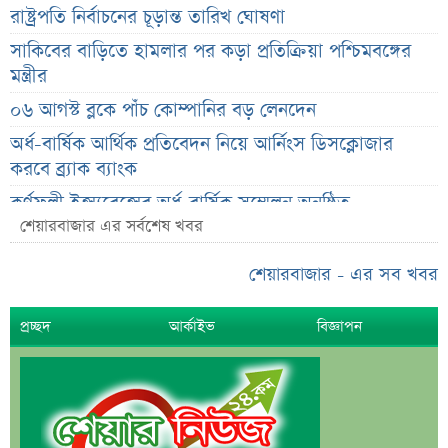
রাষ্ট্রপতি নির্বাচনের চূড়ান্ত তারিখ ঘোষণা
সাকিবের বাড়িতে হামলার পর কড়া প্রতিক্রিয়া পশ্চিমবঙ্গের
মন্ত্রীর
০৬ আগস্ট ব্লকে পাঁচ কোম্পানির বড় লেনদেন
অর্ধ-বার্ষিক আর্থিক প্রতিবেদন নিয়ে আর্নিংস ডিসক্লোজার
করবে ব্র্যাক ব্যাংক
কর্ণফুলী ইন্স্যুরেন্সের অর্ধ-বার্ষিক সম্মেলন অনুষ্ঠিত
শেয়ারবাজার এর সর্বশেষ খবর
৭৫ হাজার ২৮৩ শেয়ার মনোনীত উত্তরাধিকারীর নামে
হস্তান্তর
শেয়ারবাজার - এর সব খবর
আস্থা থাকলেও বাজারে অস্থিরতা, তদারকি বাড়ানোর পরামর্শ
প্রচ্ছদ
আর্কাইভ
বিজ্ঞাপন
০৬ আগস্ট লেনদেনের শীর্ষ ১০ শেয়ার
০৬ আগস্ট দর পতনের শীর্ষ ১০ শেয়ার
০৬ আগস্ট দর বৃদ্ধির শীর্ষ ১০ শেয়ার
দেশি ৫ মাছে মিলল মাইক্রোপ্লাস্টিক!