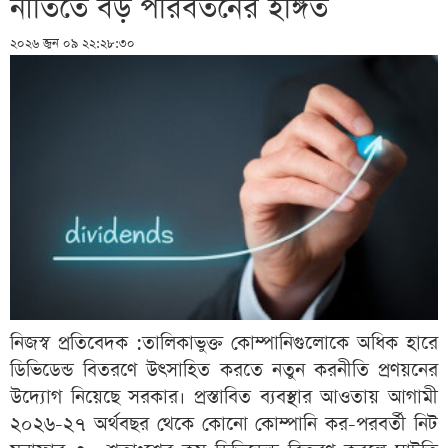
নীতিতে বড় পরিবর্তনের ইঙ্গিত
২০২৬ জুন ০৯ ২২:২৮:৩০
নিজস্ব প্রতিবেদক :তালিকাভুক্ত কোম্পানিগুলোকে অধিক হারে
ডিভিডেন্ড বিতরণে উৎসাহিত করতে নতুন করনীতি প্রণয়নের
উদ্যোগ নিয়েছে সরকার। প্রস্তাবিত ব্যবস্থার আওতায় আগামী
২০২৬-২৭ অর্থবছর থেকে কোনো কোম্পানি কর-পরবর্তী নিট