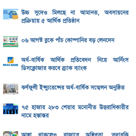
উচ্চ সুদেও মিলছে না আমানত, অবসায়নের
প্রক্রিয়ায় ৫ আর্থিক প্রতিষ্ঠান
০৬ আগস্ট ব্লকে পাঁচ কোম্পানির বড় লেনদেন
অর্ধ-বার্ষিক আর্থিক প্রতিবেদন নিয়ে আর্নিংস
ডিসক্লোজার করবে ব্র্যাক ব্যাংক
কর্ণফুলী ইন্স্যুরেন্সের অর্ধ-বার্ষিক সম্মেলন অনুষ্ঠিত
৭৫ হাজার ২৮৩ শেয়ার মনোনীত উত্তরাধিকারীর
নামে হস্তান্তর
আস্থা থাকলেও বাজারে অস্থিরতা, তদারকি