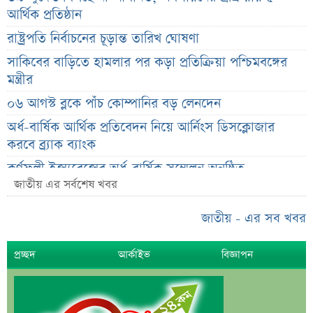
আর্থিক প্রতিষ্ঠান
রাষ্ট্রপতি নির্বাচনের চূড়ান্ত তারিখ ঘোষণা
সাকিবের বাড়িতে হামলার পর কড়া প্রতিক্রিয়া পশ্চিমবঙ্গের
মন্ত্রীর
০৬ আগস্ট ব্লকে পাঁচ কোম্পানির বড় লেনদেন
অর্ধ-বার্ষিক আর্থিক প্রতিবেদন নিয়ে আর্নিংস ডিসক্লোজার
করবে ব্র্যাক ব্যাংক
কর্ণফুলী ইন্স্যুরেন্সের অর্ধ-বার্ষিক সম্মেলন অনুষ্ঠিত
জাতীয় এর সর্বশেষ খবর
৭৫ হাজার ২৮৩ শেয়ার মনোনীত উত্তরাধিকারীর নামে
হস্তান্তর
জাতীয় - এর সব খবর
আস্থা থাকলেও বাজারে অস্থিরতা, তদারকি বাড়ানোর পরামর্শ
প্রচ্ছদ
আর্কাইভ
বিজ্ঞাপন
০৬ আগস্ট লেনদেনের শীর্ষ ১০ শেয়ার
০৬ আগস্ট দর পতনের শীর্ষ ১০ শেয়ার
০৬ আগস্ট দর বৃদ্ধির শীর্ষ ১০ শেয়ার