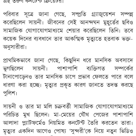
এই তরুণ কনটেন্ট ক্রিয়েটর।
পরিবার সূত্রে জানা গেছে, সম্প্রতি গ্র্যাজুয়েশন সম্পন্ন
করেছিলেন সায়নী। জীবনের সেই আনন্দঘন মুহূর্তের ছবিও
সামাজিক যোগাযোগমাধ্যমে শেয়ার করেছিলেন তিনি। তবে
কয়েক দিনের ব্যবধানে তার আকস্মিক মৃত্যুতে হতবাক ভক্ত-
অনুসারীরা।
প্রাথমিকভাবে জানা গেছে, কিছুদিন ধরে মানসিক অবসাদে
ভুগছিলেন সায়নী। পাশাপাশি ব্যক্তিগত সম্পর্কের
টানাপোড়েনও তার মানসিক চাপে প্রভাব ফেলতে পারে বলে
ধারণা করা হচ্ছে। মৃত্যুর প্রকৃত কারণ জানতে তদন্ত করছে
পুলিশ।
সায়নী ও তার মা মলি চক্রবর্তী সামাজিক যোগাযোগমাধ্যমে
পরিচিত মুখ ছিলেন। মা-মেয়ের যৌথ পেজের পাশাপাশি
আলাদা প্ল্যাটফর্মেও নিয়মিত কনটেন্ট তৈরি করতেন তারা।
মৃত্যুর একদিন আগেও পোষ্য ‘সুন্দরী’কে নিয়ে নতুন ভিডিও