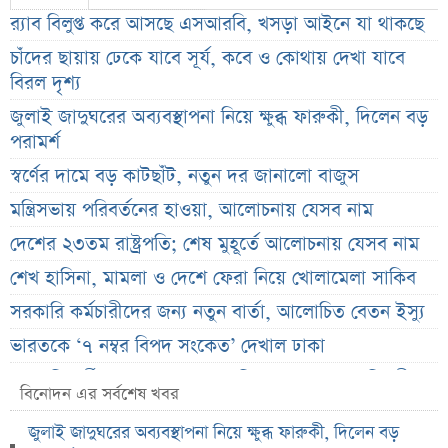
র‌্যাব বিলুপ্ত করে আসছে এসআরবি, খসড়া আইনে যা থাকছে
চাঁদের ছায়ায় ঢেকে যাবে সূর্য, কবে ও কোথায় দেখা যাবে
বিরল দৃশ্য
জুলাই জাদুঘরের অব্যবস্থাপনা নিয়ে ক্ষুব্ধ ফারুকী, দিলেন বড়
পরামর্শ
স্বর্ণের দামে বড় কাটছাঁট, নতুন দর জানালো বাজুস
মন্ত্রিসভায় পরিবর্তনের হাওয়া, আলোচনায় যেসব নাম
দেশের ২৩তম রাষ্ট্রপতি; শেষ মুহূর্তে আলোচনায় যেসব নাম
শেখ হাসিনা, মামলা ও দেশে ফেরা নিয়ে খোলামেলা সাকিব
সরকারি কর্মচারীদের জন্য নতুন বার্তা, আলোচিত বেতন ইস্যু
ভারতকে ‘৭ নম্বর বিপদ সংকেত’ দেখাল ঢাকা
সরকারি কর্মীদের বেতন বাড়ানো নিয়ে যা বললেন প্রতিমন্ত্রী
বিনোদন এর সর্বশেষ খবর
এস আলমের শাটডাউনে ডিএসইর বন্ধ কোম্পানির সংখ্যা
জুলাই জাদুঘরের অব্যবস্থাপনা নিয়ে ক্ষুব্ধ ফারুকী, দিলেন বড়
দাঁড়াল ৩৫