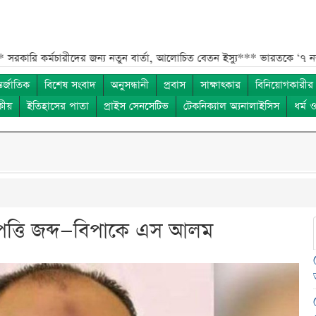
চারীদের জন্য নতুন বার্তা, আলোচিত বেতন ইস্যু***
ভারতকে ‘৭ নম্বর বিপদ সংক
তর্জাতিক
বিশেষ সংবাদ
অনুসন্ধানী
প্রবাস
সাক্ষাৎকার
বিনিয়োগকারীর
কীয়
ইতিহাসের পাতা
প্রাইস সেনসেটিভ
টেকনিক্যাল অ্যনালাইসিস
ধর্ম 
্পত্তি জব্দ—বিপাকে এস আলম