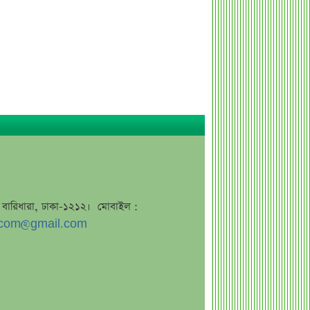
কোল্ড রোল্ড স্টিল
ইউরোপে কার্যক্রম সম্প্রসারণে পর্তুগালে
প্রথম চালান রপ্তানি রেনাটার
শেখ হাসিনাকে নিয়ে বিস্ফোরক মন্তব্য
সোহেল তাজের
ন্যাশনাল ফিড মিলের দ্বিতীয় প্রান্তিক প্রকাশ
বাজুসের নতুন ঘোষণা, স্বর্ণের দামে
ইতিহাসের বড় উল্লম্ফন
হাসিনার প্রোগ্রাম থেকে যে কারণে বের হয়ে
গেলেন ৪৪০০০ দর্শক
জে, বারিধারা, ঢাকা-১২১২। মোবাইল :
শেখ হাসিনার বক্তব্য ঘিরে ভারতকে কড়া
com@gmail.com
বার্তা বাংলাদেশের
বাংলাদেশ নিয়ে নতুন বিতর্ক, মুখ খুললেন
সজীব ওয়াজেদ জয়
শেয়ারবাজার উত্থানের নেতৃত্বে মিউচুয়াল