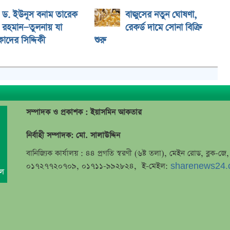
ড. ইউনূস বনাম তারেক
বাজুসের নতুন ঘোষণা,
রহমান—তুলনায় যা
রেকর্ড দামে সোনা বিক্রি
াদের সিদ্দিকী
শুরু
সম্পাদক ও প্রকাশক : ইয়াসমিন আকতার
নির্বাহী সম্পাদক: মো. সালাউদ্দিন
বানিজ্যিক কার্যালয় : ৪৪ প্রগতি স্বরণী (৬ষ্ট তলা), মেইন রোড, ব্লক-
০১৭২৭৭২০৭০৯, ০১৭১১-৯৯২৮২৪, ই-মেইল:
sharenews24.