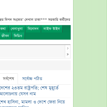
েত’ দেখাল ঢাকা***
সরকারি কর্মীদের বেতন বাড়ানো নিয়ে যা বললেন প্রতিমন্ত্রী
 কথা
খেলাধুলা
বিনোদন
লাইফ স্টাইল
ও জীবন
ভিডিও
সর্বশেষ
সর্বোচ্চ পঠিত
দেশের ২৩তম রাষ্ট্রপতি; শেষ মুহূর্তে
আলোচনায় যেসব নাম
শেখ হাসিনা, মামলা ও দেশে ফেরা নিয়ে