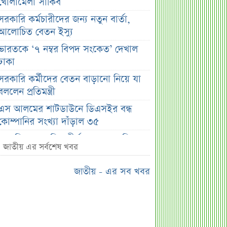
খোলামেলা সাকিব
সরকারি কর্মচারীদের জন্য নতুন বার্তা,
আলোচিত বেতন ইস্যু
ভারতকে ‘৭ নম্বর বিপদ সংকেত’ দেখাল
ঢাকা
সরকারি কর্মীদের বেতন বাড়ানো নিয়ে যা
বললেন প্রতিমন্ত্রী
এস আলমের শাটডাউনে ডিএসইর বন্ধ
কোম্পানির সংখ্যা দাঁড়াল ৩৫
সাপ্তাহিক দর বৃদ্ধির শীর্ষ ১০ কোম্পানি
জাতীয় এর সর্বশেষ খবর
সাপ্তাহিক দর পতনের শীর্ষ ১০ কোম্পানি
জাতীয় - এর সব খবর
সাপ্তাহিক লেনদেনের শীর্ষ ১০ কোম্পানি
মেয়ে থেকে ছেলে হলেন এসএসসি
পরীক্ষার্থী
বিয়ের আগেই গর্ভবতী, মেয়েকে নদীতে