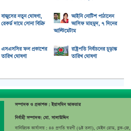
বাজুসের নতুন ঘোষণা,
আইনি নোটিশ পাঠালেন
রেকর্ড দামে সোনা বিক্রি
আসিফ মাহমুদ, ৭ দিনের
আল্টিমেটাম
এসএসসির ফল প্রকাশের
রাষ্ট্রপতি নির্বাচনের চূড়ান্ত
তারিখ ঘোষণা
তারিখ ঘোষণা
সম্পাদক ও প্রকাশক : ইয়াসমিন আকতার
নির্বাহী সম্পাদক: মো. সালাউদ্দিন
বানিজ্যিক কার্যালয় : ৪৪ প্রগতি স্বরণী (৬ষ্ট তলা), মেইন রোড, ব্লক-