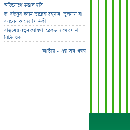
নয় মাসের স্থবিরতা কাটিয়ে আবার গ্যাস
অভিযোগে উত্তাল ইবি
পরিবহনে ইন্ট্রাকো
ড. ইউনূস বনাম তারেক রহমান—তুলনায় যা
উচ্চ সুদেও মিলছে না আমানত, অবসায়নের
বললেন কাদের সিদ্দিকী
প্রক্রিয়ায় ৫ আর্থিক প্রতিষ্ঠান
বাজুসের নতুন ঘোষণা, রেকর্ড দামে সোনা
রাষ্ট্রপতি নির্বাচনের চূড়ান্ত তারিখ ঘোষণা
বিক্রি শুরু
সাকিবের বাড়িতে হামলার পর কড়া
জাতীয় - এর সব খবর
প্রতিক্রিয়া পশ্চিমবঙ্গের মন্ত্রীর
০৬ আগস্ট ব্লকে পাঁচ কোম্পানির বড়
লেনদেন
অর্ধ-বার্ষিক আর্থিক প্রতিবেদন নিয়ে আর্নিংস
ডিসক্লোজার করবে ব্র্যাক ব্যাংক
কর্ণফুলী ইন্স্যুরেন্সের অর্ধ-বার্ষিক সম্মেলন
অনুষ্ঠিত
৭৫ হাজার ২৮৩ শেয়ার মনোনীত
উত্তরাধিকারীর নামে হস্তান্তর