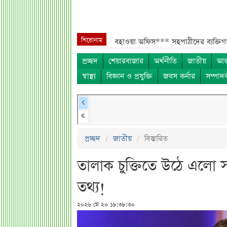
শিরোনাম
 নিয়ে নতুন পূর্বাভাস দিল আবহাওয়া অফিস***
সহপাঠীদের ব্যক্তিগত ছবি বিদে
প্রচ্ছদ
শেয়ারবাজার
অর্থনীতি
জাতীয়
আন্
স্বাস্থ্য
বিজ্ঞান ও প্রযুক্তি
জবস কর্নার
সম্পাদ
প্রচ্ছদ
জাতীয়
বিস্তারিত
তালাক চুক্তিতে উঠে এলো
তথ্য!
২০২৬ মে ২০ ১৮:৩৮:৩০