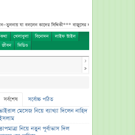
 বললেন কাদের সিদ্দিকী***
বাজুসের নতুন ঘোষণা, রেকর্ড দামে সোনা বিক্রি শু
 কথা
খেলাধুলা
বিনোদন
লাইফ স্টাইল
ও জীবন
ভিডিও
সর্বশেষ
সর্বোচ্চ পঠিত
ভাইরাল মেসেজ নিয়ে ব্যাখ্যা দিলেন নাহিদ
ইসলাম
তাপমাত্রা নিয়ে নতুন পূর্বাভাস দিল