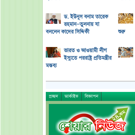
ড. ইউনূস বনাম তারেক
রহমান—তুলনায় যা
বললেন কাদের সিদ্দিকী
শুরু
ভারত ও আওয়ামী লীগ
ইস্যুতে পররাষ্ট্র প্রতিমন্ত্রীর
মন্তব্য
প্রচ্ছদ
আর্কাইভ
বিজ্ঞাপন