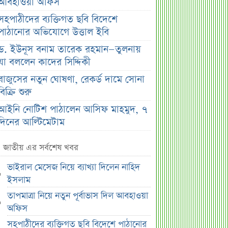
আবহাওয়া অফিস
সহপাঠীদের ব্যক্তিগত ছবি বিদেশে
পাঠানোর অভিযোগে উত্তাল ইবি
ড. ইউনূস বনাম তারেক রহমান—তুলনায়
যা বললেন কাদের সিদ্দিকী
বাজুসের নতুন ঘোষণা, রেকর্ড দামে সোনা
বিক্রি শুরু
আইনি নোটিশ পাঠালেন আসিফ মাহমুদ, ৭
দিনের আল্টিমেটাম
প্রশাসক সরল, নতুন অধ্যায়ে সোশ্যাল
জাতীয় এর সর্বশেষ খবর
ইসলামী ব্যাংক
ভাইরাল মেসেজ নিয়ে ব্যাখ্যা দিলেন নাহিদ
ভারত ও আওয়ামী লীগ ইস্যুতে পররাষ্ট্র
ইসলাম
প্রতিমন্ত্রীর মন্তব্য
তাপমাত্রা নিয়ে নতুন পূর্বাভাস দিল আবহাওয়া
এসএসসির ফল প্রকাশের তারিখ ঘোষণা
অফিস
সৌদিতে বাংলাদেশিদের জন্য বড় সুখবর
সহপাঠীদের ব্যক্তিগত ছবি বিদেশে পাঠানোর