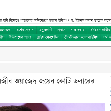
শে পাঠানোর অভিযোগে উত্তাল ইবি***
ড. ইউনূস বনাম তারেক রহমান—তুলনায় যা
তর্জাতিক
বিশেষ সংবাদ
অনুসন্ধানী
প্রবাস
সাক্ষাৎকার
বিনিয়োগকারীর
কীয়
ইতিহাসের পাতা
প্রাইস সেনসেটিভ
টেকনিক্যাল অ্যনালাইসিস
ধর্ম 
 সজীব ওয়াজেদ জয়ের কোটি ডলারের