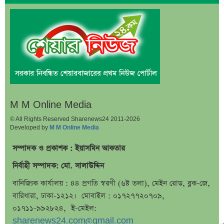
উৎপাদন বন্ধের কারণ জানালো এস আলম কোল্ড রোল্ড স্টিল
ইউরোপে কার্যক্রম সম্প্রসারণে পর্তুগালে প্রথম চালান রপ্তানি
রেনাটার
শেখ হাসিনাকে নিয়ে বিস্ফোরক মন্তব্য সোহেল তাজের
ন্যাশনাল ফিড মিলের দ্বিতীয় প্রান্তিক প্রকাশ
বাজুসের নতুন ঘোষণা, স্বর্ণের দামে ইতিহাসের বড় উল্লম্ফন
হাসিনার প্রোগ্রাম থেকে যে কারণে বের হয়ে গেলেন ৪৪০০০
M M Online Media
দর্শক
© All Rights Reserved Sharenews24 2011-2026
Developed by
M M Online Media
শেখ হাসিনার বক্তব্য ঘিরে ভারতকে কড়া বার্তা বাংলাদেশের
বাংলাদেশ নিয়ে নতুন বিতর্ক, মুখ খুললেন সজীব ওয়াজেদ জয়
সম্পাদক ও প্রকাশক : ইয়াসমিন আকতার
শেয়ারবাজার উত্থানের নেতৃত্বে মিউচুয়াল ফান্ড
নির্বাহী সম্পাদক: মো. সালাউদ্দিন
শেয়ারবাজার ঊর্ধ্বমুখী. তারপরও উধাও ২৩ হাজার বিও হিসাব
বানিজ্যিক কার্যালয় : ৪৪ প্রগতি স্বরণী (৬ষ্ট তলা), মেইন রোড, ব্লক-জে,
বারিধারা, ঢাকা-১২১২। মোবাইল : ০১৭২৭৭২০৭০৯,
তারেক রহমানকে উদ্দেশ করে ফেসবুকে রহস্যময় প্রশ্ন
০১৭১১-৯৯২৮২৪, ই-মেইল:
এসএসসি ফল নিয়ে বড় সিদ্ধান্ত আসছে বৃহস্পতিবার
sharenews24.com@gmail.com