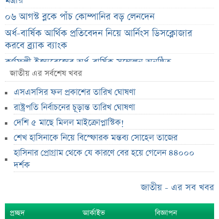
মন্ত্রীর
০৬ আগস্ট ব্লকে পাঁচ কোম্পানির বড় লেনদেন
অর্ধ-বার্ষিক আর্থিক প্রতিবেদন নিয়ে আর্নিংস ডিসক্লোজার
করবে ব্র্যাক ব্যাংক
কর্ণফুলী ইন্স্যুরেন্সের অর্ধ-বার্ষিক সম্মেলন অনুষ্ঠিত
জাতীয় এর সর্বশেষ খবর
৭৫ হাজার ২৮৩ শেয়ার মনোনীত উত্তরাধিকারীর নামে
হস্তান্তর
এসএসসির ফল প্রকাশের তারিখ ঘোষণা
আস্থা থাকলেও বাজারে অস্থিরতা, তদারকি বাড়ানোর পরামর্শ
রাষ্ট্রপতি নির্বাচনের চূড়ান্ত তারিখ ঘোষণা
দেশি ৫ মাছে মিলল মাইক্রোপ্লাস্টিক!
০৬ আগস্ট লেনদেনের শীর্ষ ১০ শেয়ার
শেখ হাসিনাকে নিয়ে বিস্ফোরক মন্তব্য সোহেল তাজের
০৬ আগস্ট দর পতনের শীর্ষ ১০ শেয়ার
হাসিনার প্রোগ্রাম থেকে যে কারণে বের হয়ে গেলেন ৪৪০০০
০৬ আগস্ট দর বৃদ্ধির শীর্ষ ১০ শেয়ার
দর্শক
দেশি ৫ মাছে মিলল মাইক্রোপ্লাস্টিক!
জাতীয় - এর সব খবর
শেয়ার দাম অস্বাভাবিক বাড়ায় ডিএসইর সতর্কবার্তা
প্রায় ২ কোটি শেয়ার বিক্রির ঘোষণা
প্রচ্ছদ
আর্কাইভ
বিজ্ঞাপন