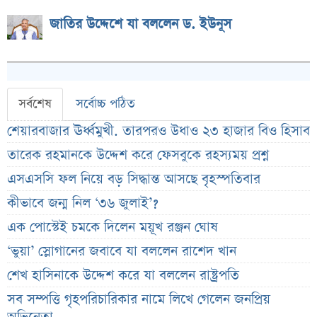
জাতির উদ্দেশে যা বললেন ড. ইউনূস
সর্বশেষ
সর্বোচ্চ পঠিত
শেয়ারবাজার ঊর্ধ্বমুখী. তারপরও উধাও ২৩ হাজার বিও হিসাব
তারেক রহমানকে উদ্দেশ করে ফেসবুকে রহস্যময় প্রশ্ন
এসএসসি ফল নিয়ে বড় সিদ্ধান্ত আসছে বৃহস্পতিবার
কীভাবে জন্ম নিল ‘৩৬ জুলাই’?
এক পোস্টেই চমকে দিলেন ময়ূখ রঞ্জন ঘোষ
‘ভুয়া’ স্লোগানের জবাবে যা বললেন রাশেদ খান
শেখ হাসিনাকে উদ্দেশ করে যা বললেন রাষ্ট্রপতি
সব সম্পত্তি গৃহপরিচারিকার নামে লিখে গেলেন জনপ্রিয়