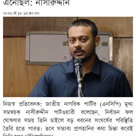
এনেছিল: নাসীরুদ্দীন
২০২৬ মে ১৮ ১৫:৪০:৩০
নিজস্ব প্রতিবেদক: জাতীয় নাগরিক পার্টির (এনসিপি) মুখ্য
সমন্বয়ক নাসীরুদ্দীন পাটওয়ারী বলেছেন, নির্বাচন ফল
ঘোষণার সময় তিনি চাইলে বড় ধরনের সংঘর্ষের পরিস্থিতি
তৈরি হতে পারত। তবে সম্ভাব্য প্রাণহানির কথা চিন্তা করেই