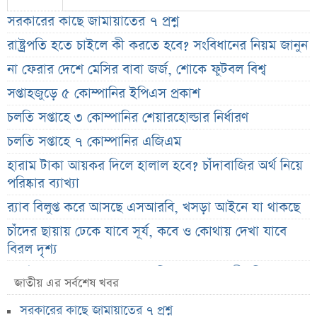
সরকারের কাছে জামায়াতের ৭ প্রশ্ন
রাষ্ট্রপতি হতে চাইলে কী করতে হবে? সংবিধানের নিয়ম জানুন
না ফেরার দেশে মেসির বাবা জর্জ, শোকে ফুটবল বিশ্ব
সপ্তাহজুড়ে ৫ কোম্পানির ইপিএস প্রকাশ
চলতি সপ্তাহে ৩ কোম্পানির শেয়ারহোল্ডার নির্ধারণ
চলতি সপ্তাহে ৭ কোম্পানির এজিএম
হারাম টাকা আয়কর দিলে হালাল হবে? চাঁদাবাজির অর্থ নিয়ে
পরিষ্কার ব্যাখ্যা
র‌্যাব বিলুপ্ত করে আসছে এসআরবি, খসড়া আইনে যা থাকছে
চাঁদের ছায়ায় ঢেকে যাবে সূর্য, কবে ও কোথায় দেখা যাবে
বিরল দৃশ্য
জুলাই জাদুঘরের অব্যবস্থাপনা নিয়ে ক্ষুব্ধ ফারুকী, দিলেন বড়
জাতীয় এর সর্বশেষ খবর
পরামর্শ
সরকারের কাছে জামায়াতের ৭ প্রশ্ন
স্বর্ণের দামে বড় কাটছাঁট, নতুন দর জানালো বাজুস