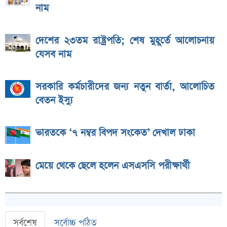
নাম
দেশের ২৩তম রাষ্ট্রপতি; শেষ মুহূর্তে আলোচনায়
যেসব নাম
সরকারি কর্মচারীদের জন্য নতুন বার্তা, আলোচিত
বেতন ইস্যু
ভারতকে ‘৭ নম্বর বিপদ সংকেত’ দেখাল ঢাকা
মেয়ে থেকে ছেলে হলেন এসএসসি পরীক্ষার্থী
সর্বশেষ
সর্বোচ্চ পঠিত