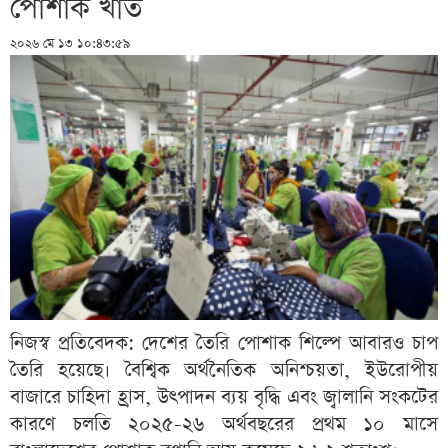
পোশাক খাত
২০২৬ মে ১৩ ১০:৪৩:৫৯
নিজস্ব প্রতিবেদক: দেশের তৈরি পোশাক শিল্পে আবারও চাপ
তৈরি হয়েছে। বৈশ্বিক অর্থনৈতিক অনিশ্চয়তা, ইউরোপীয়
বাজারে চাহিদা হ্রাস, উৎপাদন ব্যয় বৃদ্ধি এবং জ্বালানি সংকটের
কারণে চলতি ২০২৫-২৬ অর্থবছরের প্রথম ১০ মাসে