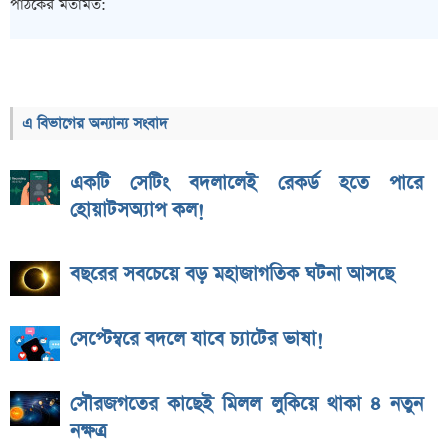
পাঠকের মতামত:
এ বিভাগের অন্যান্য সংবাদ
একটি সেটিং বদলালেই রেকর্ড হতে পারে
হোয়াটসঅ্যাপ কল!
বছরের সবচেয়ে বড় মহাজাগতিক ঘটনা আসছে
সেপ্টেম্বরে বদলে যাবে চ্যাটের ভাষা!
সৌরজগতের কাছেই মিলল লুকিয়ে থাকা ৪ নতুন
নক্ষত্র