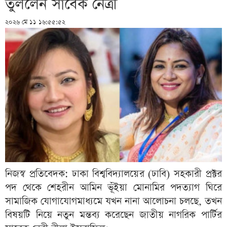
তুললেন সাবেক নেত্রী
২০২৬ মে ১১ ১৬:৫৫:৫২
নিজস্ব প্রতিবেদক: ঢাকা বিশ্ববিদ্যালয়ের (ঢাবি) সহকারী প্রক্টর
পদ থেকে শেহরীন আমিন ভূঁইয়া মোনামির পদত্যাগ ঘিরে
সামাজিক যোগাযোগমাধ্যমে যখন নানা আলোচনা চলছে, তখন
বিষয়টি নিয়ে নতুন মন্তব্য করেছেন জাতীয় নাগরিক পার্টির