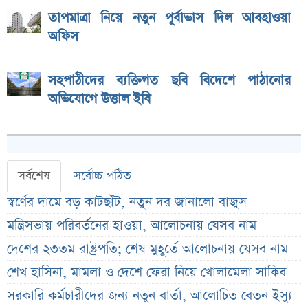
তাপমাত্রা নিয়ে নতুন পূর্বাভাস দিল আবহাওয়া
অফিস
সহপাঠীদের ব্যক্তিগত ছবি বিদেশে পাঠানোর
অভিযোগে উত্তাল ইবি
সর্বশেষ
সর্বোচ্চ পঠিত
স্বর্ণের দামে বড় কাটছাঁট, নতুন দর জানালো বাজুস
মন্ত্রিসভায় পরিবর্তনের হাওয়া, আলোচনায় যেসব নাম
দেশের ২৩তম রাষ্ট্রপতি; শেষ মুহূর্তে আলোচনায় যেসব নাম
শেখ হাসিনা, মামলা ও দেশে ফেরা নিয়ে খোলামেলা সাকিব
সরকারি কর্মচারীদের জন্য নতুন বার্তা, আলোচিত বেতন ইস্যু