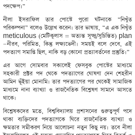
পদক্ষেপ।”
নীলা ইসরাফিল তার পোস্টে পুরো ঘটনাকে “নিখুঁত
পরিকল্পনা” বলেও উল্লেখ করেন। তার ভাষায়, “এ এক নিখুঁত
meticulous (মেটিকুলাস = অত্যন্ত সূক্ষ্ম/সুচিন্তিত) plan
—নীরব, পরিমিত, কিন্তু লক্ষ্যভেদী। সময়ই বলে দেবে, এই
পদত্যাগ সমাপ্তি ছিল, নাকি বড় কোনো প্রত্যাবর্তনের প্রস্তুতি।”
এর আগে সোমবার সকালেই ফেসবুক পোস্টের মাধ্যমে
সহকারী প্রক্টর পদ থেকে পদত্যাগের ঘোষণা দেন শেহরীন
আমিন ভূঁইয়া মোনামি। তার পদত্যাগের পর থেকেই সামাজিক
মাধ্যমে নানা ব্যাখ্যা ও রাজনৈতিক বিশ্লেষণ সামনে আসতে
থাকে।
বিশ্লেষকদের মতে, বিশ্ববিদ্যালয় প্রশাসনের গুরুত্বপূর্ণ পদে
থাকা ব্যক্তিদের পদত্যাগকে ঘিরে রাজনৈতিক ব্যাখ্যা ও
ক্ষমতার সমীকরণ নিয়ে আলোচনা নতুন কিছু নয়। তবে নীলা