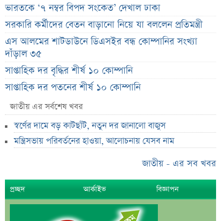
ভারতকে ‘৭ নম্বর বিপদ সংকেত’ দেখাল ঢাকা
সরকারি কর্মীদের বেতন বাড়ানো নিয়ে যা বললেন প্রতিমন্ত্রী
এস আলমের শাটডাউনে ডিএসইর বন্ধ কোম্পানির সংখ্যা
দাঁড়াল ৩৫
সাপ্তাহিক দর বৃদ্ধির শীর্ষ ১০ কোম্পানি
সাপ্তাহিক দর পতনের শীর্ষ ১০ কোম্পানি
সাপ্তাহিক লেনদেনের শীর্ষ ১০ কোম্পানি
জাতীয় এর সর্বশেষ খবর
মেয়ে থেকে ছেলে হলেন এসএসসি পরীক্ষার্থী
স্বর্ণের দামে বড় কাটছাঁট, নতুন দর জানালো বাজুস
বিয়ের আগেই গর্ভবতী, মেয়েকে নদীতে ডুবিয়ে হত্যা বাবার
মন্ত্রিসভায় পরিবর্তনের হাওয়া, আলোচনায় যেসব নাম
ভাইরাল মেসেজ নিয়ে ব্যাখ্যা দিলেন নাহিদ ইসলাম
জাতীয় - এর সব খবর
তাপমাত্রা নিয়ে নতুন পূর্বাভাস দিল আবহাওয়া অফিস
সহপাঠীদের ব্যক্তিগত ছবি বিদেশে পাঠানোর অভিযোগে উত্তাল
প্রচ্ছদ
আর্কাইভ
বিজ্ঞাপন
ইবি
ড. ইউনূস বনাম তারেক রহমান—তুলনায় যা বললেন কাদের