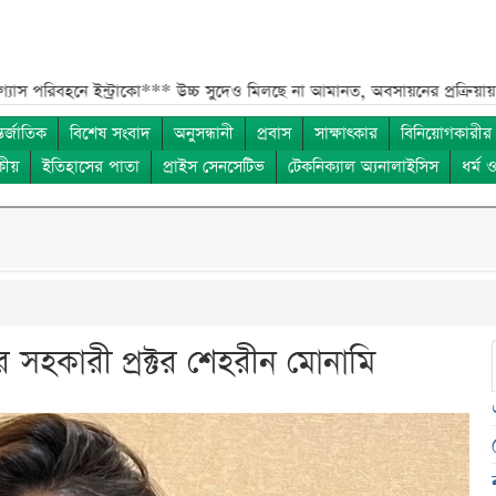
ইন্ট্রাকো***
উচ্চ সুদেও মিলছে না আমানত, অবসায়নের প্রক্রিয়ায় ৫ আর্থিক প্রতি
তর্জাতিক
বিশেষ সংবাদ
অনুসন্ধানী
প্রবাস
সাক্ষাৎকার
বিনিয়োগকারীর
কীয়
ইতিহাসের পাতা
প্রাইস সেনসেটিভ
টেকনিক্যাল অ্যনালাইসিস
ধর্ম 
 সহকারী প্রক্টর শেহরীন মোনামি