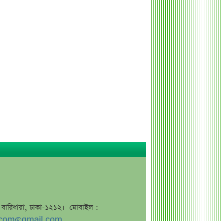
এসএসসি ফল নিয়ে বড় সিদ্ধান্ত আসছে
বৃহস্পতিবার
কীভাবে জন্ম নিল ‘৩৬ জুলাই’?
এক পোস্টেই চমকে দিলেন ময়ূখ রঞ্জন ঘোষ
‘ভুয়া’ স্লোগানের জবাবে যা বললেন রাশেদ
খান
শেখ হাসিনাকে উদ্দেশ করে যা বললেন
রাষ্ট্রপতি
সব সম্পত্তি গৃহপরিচারিকার নামে লিখে
গেলেন জনপ্রিয় অভিনেতা
দুবাইয়ে মাত্র ২০ মিনিটে ৭ বিস্ফোরণ
জাকারবার্গকে ৩ দিনের আলটিমেটাম
ভারতের
সরকারি ওয়েবসাইটে ‘Error 503’,
জে, বারিধারা, ঢাকা-১২১২। মোবাইল :
কারণ জানালেন উপদেষ্টা
com@gmail.com