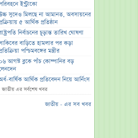
পরিবহনে ইন্ট্রাকো
উচ্চ সুদেও মিলছে না আমানত, অবসায়নের
প্রক্রিয়ায় ৫ আর্থিক প্রতিষ্ঠান
রাষ্ট্রপতি নির্বাচনের চূড়ান্ত তারিখ ঘোষণা
সাকিবের বাড়িতে হামলার পর কড়া
প্রতিক্রিয়া পশ্চিমবঙ্গের মন্ত্রীর
০৬ আগস্ট ব্লকে পাঁচ কোম্পানির বড়
লেনদেন
অর্ধ-বার্ষিক আর্থিক প্রতিবেদন নিয়ে আর্নিংস
ডিসক্লোজার করবে ব্র্যাক ব্যাংক
জাতীয় এর সর্বশেষ খবর
কর্ণফুলী ইন্স্যুরেন্সের অর্ধ-বার্ষিক সম্মেলন
জাতীয় - এর সব খবর
অনুষ্ঠিত
৭৫ হাজার ২৮৩ শেয়ার মনোনীত
উত্তরাধিকারীর নামে হস্তান্তর
আস্থা থাকলেও বাজারে অস্থিরতা, তদারকি