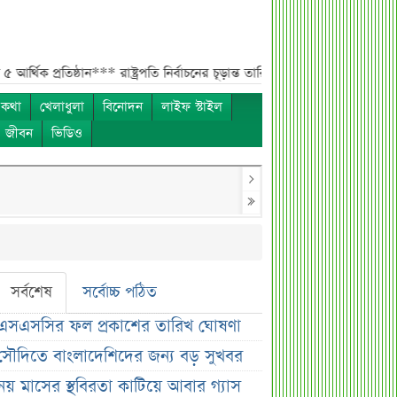
ষ্ঠান***
রাষ্ট্রপতি নির্বাচনের চূড়ান্ত তারিখ ঘোষণা***
সাকিবের বাড়িতে হামলার পর 
 কথা
খেলাধুলা
বিনোদন
লাইফ স্টাইল
ও জীবন
ভিডিও
সর্বশেষ
সর্বোচ্চ পঠিত
এসএসসির ফল প্রকাশের তারিখ ঘোষণা
সৌদিতে বাংলাদেশিদের জন্য বড় সুখবর
নয় মাসের স্থবিরতা কাটিয়ে আবার গ্যাস