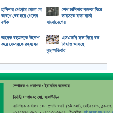
হাসিনার প্রোগ্রাম থেকে যে
শেখ হাসিনার বক্তব্য ঘিরে
কারণে বের হয়ে গেলেন
ভারতকে কড়া বার্তা
দর্শক
বাংলাদেশের
তারেক রহমানকে উদ্দেশ
এসএসসি ফল নিয়ে বড়
করে ফেসবুকে রহস্যময়
সিদ্ধান্ত আসছে
বৃহস্পতিবার
সম্পাদক ও প্রকাশক : ইয়াসমিন আকতার
নির্বাহী সম্পাদক: মো. সালাউদ্দিন
বানিজ্যিক কার্যালয় : ৪৪ প্রগতি স্বরণী (৬ষ্ট তলা), মেইন রোড, ব্লক-
০১৭২৭৭২০৭০৯, ০১৭১১-৯৯২৮২৪, ই-মেইল:
sharenews24.