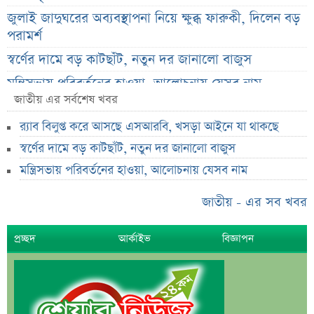
জুলাই জাদুঘরের অব্যবস্থাপনা নিয়ে ক্ষুব্ধ ফারুকী, দিলেন বড়
পরামর্শ
স্বর্ণের দামে বড় কাটছাঁট, নতুন দর জানালো বাজুস
মন্ত্রিসভায় পরিবর্তনের হাওয়া, আলোচনায় যেসব নাম
জাতীয় এর সর্বশেষ খবর
দেশের ২৩তম রাষ্ট্রপতি; শেষ মুহূর্তে আলোচনায় যেসব নাম
র‌্যাব বিলুপ্ত করে আসছে এসআরবি, খসড়া আইনে যা থাকছে
শেখ হাসিনা, মামলা ও দেশে ফেরা নিয়ে খোলামেলা সাকিব
স্বর্ণের দামে বড় কাটছাঁট, নতুন দর জানালো বাজুস
সরকারি কর্মচারীদের জন্য নতুন বার্তা, আলোচিত বেতন ইস্যু
মন্ত্রিসভায় পরিবর্তনের হাওয়া, আলোচনায় যেসব নাম
ভারতকে ‘৭ নম্বর বিপদ সংকেত’ দেখাল ঢাকা
সরকারি কর্মীদের বেতন বাড়ানো নিয়ে যা বললেন প্রতিমন্ত্রী
জাতীয় - এর সব খবর
এস আলমের শাটডাউনে ডিএসইর বন্ধ কোম্পানির সংখ্যা
প্রচ্ছদ
আর্কাইভ
বিজ্ঞাপন
দাঁড়াল ৩৫
সাপ্তাহিক দর বৃদ্ধির শীর্ষ ১০ কোম্পানি
সাপ্তাহিক দর পতনের শীর্ষ ১০ কোম্পানি