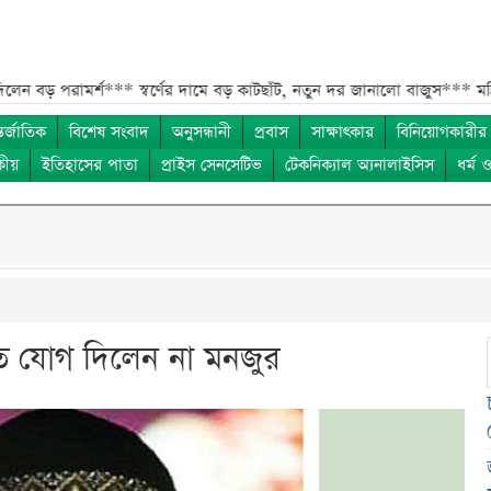
রামর্শ***
স্বর্ণের দামে বড় কাটছাঁট, নতুন দর জানালো বাজুস***
মন্ত্রিসভায় 
তর্জাতিক
বিশেষ সংবাদ
অনুসন্ধানী
প্রবাস
সাক্ষাৎকার
বিনিয়োগকারীর
কীয়
ইতিহাসের পাতা
প্রাইস সেনসেটিভ
টেকনিক্যাল অ্যনালাইসিস
ধর্ম 
তে যোগ দিলেন না মনজুর