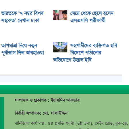
ভারতকে ‘৭ নম্বর বিপদ
মেয়ে থেকে ছেলে হলেন
সংকেত’ দেখাল ঢাকা
এসএসসি পরীক্ষার্থী
তাপমাত্রা নিয়ে নতুন
সহপাঠীদের ব্যক্তিগত ছবি
পূর্বাভাস দিল আবহাওয়া
বিদেশে পাঠানোর
অভিযোগে উত্তাল ইবি
সম্পাদক ও প্রকাশক : ইয়াসমিন আকতার
নির্বাহী সম্পাদক: মো. সালাউদ্দিন
বানিজ্যিক কার্যালয় : ৪৪ প্রগতি স্বরণী (৬ষ্ট তলা), মেইন রোড, ব্লক-