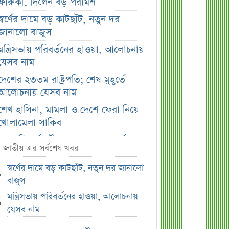
ফারুকী, দিলেন বড় পরামর্শ
স্বর্ণের দামে বড় কাটছাঁট, নতুন দর
জানালো বাজুস
মন্ত্রিসভায় পরিবর্তনের হাওয়া, আলোচনায়
যেসব নাম
দেশের ২৩তম রাষ্ট্রপতি; শেষ মুহূর্তে
আলোচনায় যেসব নাম
শেখ হাসিনা, মামলা ও দেশে ফেরা নিয়ে
খোলামেলা সাকিব
সরকারি কর্মচারীদের জন্য নতুন বার্তা,
জাতীয় এর সর্বশেষ খবর
আলোচিত বেতন ইস্যু
স্বর্ণের দামে বড় কাটছাঁট, নতুন দর জানালো
ভারতকে ‘৭ নম্বর বিপদ সংকেত’ দেখাল
বাজুস
ঢাকা
মন্ত্রিসভায় পরিবর্তনের হাওয়া, আলোচনায়
সরকারি কর্মীদের বেতন বাড়ানো নিয়ে যা
যেসব নাম
বললেন প্রতিমন্ত্রী