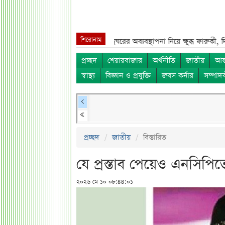
শিরোনাম
বে বিরল দৃশ্য***
জুলাই জাদুঘরের অব্যবস্থাপনা নিয়ে ক্ষুব্ধ ফারুকী, দিলেন বড় প
প্রচ্ছদ
শেয়ারবাজার
অর্থনীতি
জাতীয়
আন্
স্বাস্থ্য
বিজ্ঞান ও প্রযুক্তি
জবস কর্নার
সম্পাদ
প্রচ্ছদ
জাতীয়
বিস্তারিত
যে প্রস্তাব পেয়েও এনসিপি
২০২৬ মে ১০ ০৮:৪৪:০১