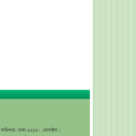
প্রক্রিয়ায় ৫ আর্থিক প্রতিষ্ঠান
রাষ্ট্রপতি নির্বাচনের চূড়ান্ত তারিখ ঘোষণা
সাকিবের বাড়িতে হামলার পর কড়া
প্রতিক্রিয়া পশ্চিমবঙ্গের মন্ত্রীর
০৬ আগস্ট ব্লকে পাঁচ কোম্পানির বড়
লেনদেন
অর্ধ-বার্ষিক আর্থিক প্রতিবেদন নিয়ে আর্নিংস
ডিসক্লোজার করবে ব্র্যাক ব্যাংক
কর্ণফুলী ইন্স্যুরেন্সের অর্ধ-বার্ষিক সম্মেলন
অনুষ্ঠিত
৭৫ হাজার ২৮৩ শেয়ার মনোনীত
উত্তরাধিকারীর নামে হস্তান্তর
আস্থা থাকলেও বাজারে অস্থিরতা, তদারকি
বাড়ানোর পরামর্শ
জে, বারিধারা, ঢাকা-১২১২। মোবাইল :
০৬ আগস্ট লেনদেনের শীর্ষ ১০ শেয়ার