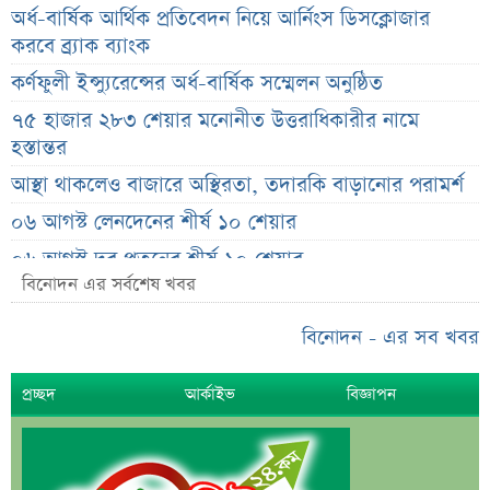
অর্ধ-বার্ষিক আর্থিক প্রতিবেদন নিয়ে আর্নিংস ডিসক্লোজার
করবে ব্র্যাক ব্যাংক
কর্ণফুলী ইন্স্যুরেন্সের অর্ধ-বার্ষিক সম্মেলন অনুষ্ঠিত
৭৫ হাজার ২৮৩ শেয়ার মনোনীত উত্তরাধিকারীর নামে
হস্তান্তর
আস্থা থাকলেও বাজারে অস্থিরতা, তদারকি বাড়ানোর পরামর্শ
০৬ আগস্ট লেনদেনের শীর্ষ ১০ শেয়ার
০৬ আগস্ট দর পতনের শীর্ষ ১০ শেয়ার
বিনোদন এর সর্বশেষ খবর
০৬ আগস্ট দর বৃদ্ধির শীর্ষ ১০ শেয়ার
দেশি ৫ মাছে মিলল মাইক্রোপ্লাস্টিক!
বিনোদন - এর সব খবর
শেয়ার দাম অস্বাভাবিক বাড়ায় ডিএসইর সতর্কবার্তা
প্রচ্ছদ
আর্কাইভ
বিজ্ঞাপন
প্রায় ২ কোটি শেয়ার বিক্রির ঘোষণা
উৎপাদন বন্ধের কারণ জানালো এস আলম কোল্ড রোল্ড স্টিল
ইউরোপে কার্যক্রম সম্প্রসারণে পর্তুগালে প্রথম চালান রপ্তানি