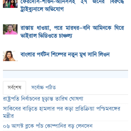
ফেরদৌস-শাওন-আনিসসহ ২৭ জনের বিরুদ্ধে
ট্রাইব্যুনালে অভিযোগ
রাস্তায় ধাওয়া, পরে মারধর—বনি আমিনকে ঘিরে
ভাইরাল ভিডিওতে চাঞ্চল্য
বাংলার পর্যটন শিল্পের নতুন মুখ সানি লিওন
সর্বশেষ
সর্বোচ্চ পঠিত
রাষ্ট্রপতি নির্বাচনের চূড়ান্ত তারিখ ঘোষণা
সাকিবের বাড়িতে হামলার পর কড়া প্রতিক্রিয়া পশ্চিমবঙ্গের
মন্ত্রীর
০৬ আগস্ট ব্লকে পাঁচ কোম্পানির বড় লেনদেন