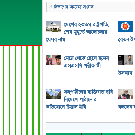
এ বিভাগের অন্যান্য সংবাদ
দেশের ২৩তম রাষ্ট্রপতি;
শেষ মুহূর্তে আলোচনায়
যেসব নাম
বেতন ইস্
মেয়ে থেকে ছেলে হলেন
এসএসসি পরীক্ষার্থী
ইসলাম
সহপাঠীদের ব্যক্তিগত ছবি
বিদেশে পাঠানোর
অভিযোগে উত্তাল ইবি
বললেন ক