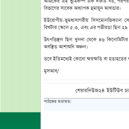
আজকের এই ভূমিকম্প এক দফায় নয়, পরপর দুই দ
বিভাগের সাবেক অধ্যাপক হুমায়ূন আখতার।
ইউরোপীয়-ভূমধ্যসাগরীয় সিসমোলজিক্যাল সেন্
রিখটার স্কেলে ৫.৩, এবং এর গভীরতা ছিল ২৯
উৎপত্তিস্থল ছিল খুলনা থেকে ৪৬ কিলোমিটার দ
অবস্থিত আশাশুনি অঞ্চল।
তবে ইতিমধ্যেই কোনো ক্ষয়ক্ষতি বা হতাহতের 
মুসআব/
শেয়ারনিউজ২৪ ইউটিউব চ্য
পাঠকের মতামত: