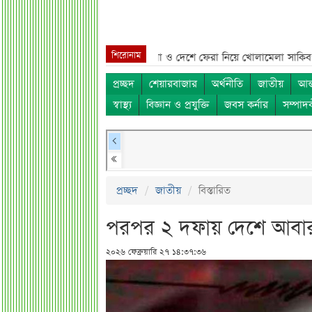
শিরোনাম
ব নাম***
শেখ হাসিনা, মামলা ও দেশে ফেরা নিয়ে খোলামেলা সাকিব***
সরকারি
প্রচ্ছদ
শেয়ারবাজার
অর্থনীতি
জাতীয়
আন্
স্বাস্থ্য
বিজ্ঞান ও প্রযুক্তি
জবস কর্নার
সম্পাদ
প্রচ্ছদ
জাতীয়
বিস্তারিত
পরপর ২ দফায় দেশে আবার
২০২৬ ফেব্রুয়ারি ২৭ ১৪:৩৭:৩৬