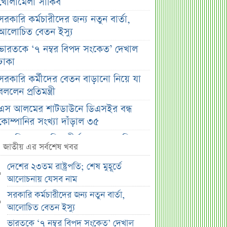
খোলামেলা সাকিব
সরকারি কর্মচারীদের জন্য নতুন বার্তা,
আলোচিত বেতন ইস্যু
ভারতকে ‘৭ নম্বর বিপদ সংকেত’ দেখাল
ঢাকা
সরকারি কর্মীদের বেতন বাড়ানো নিয়ে যা
বললেন প্রতিমন্ত্রী
এস আলমের শাটডাউনে ডিএসইর বন্ধ
কোম্পানির সংখ্যা দাঁড়াল ৩৫
সাপ্তাহিক দর বৃদ্ধির শীর্ষ ১০ কোম্পানি
জাতীয় এর সর্বশেষ খবর
সাপ্তাহিক দর পতনের শীর্ষ ১০ কোম্পানি
দেশের ২৩তম রাষ্ট্রপতি; শেষ মুহূর্তে
সাপ্তাহিক লেনদেনের শীর্ষ ১০ কোম্পানি
আলোচনায় যেসব নাম
মেয়ে থেকে ছেলে হলেন এসএসসি
সরকারি কর্মচারীদের জন্য নতুন বার্তা,
পরীক্ষার্থী
আলোচিত বেতন ইস্যু
বিয়ের আগেই গর্ভবতী, মেয়েকে নদীতে
ভারতকে ‘৭ নম্বর বিপদ সংকেত’ দেখাল