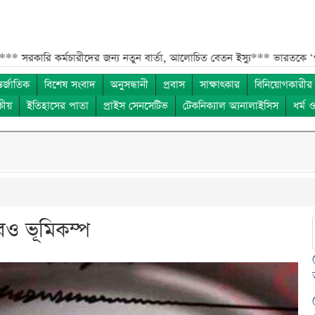
 কর্মচারীদের জন্য নতুন বার্তা, আলোচিত বেতন ইস্যু***
ভারতকে ‘৭ নম্বর বিপ
তর্জাতিক
বিশেষ সংবাদ
অনুসন্ধানী
প্রবাস
সাক্ষাৎকার
বিনিয়োগকারীর
কীয়
ইতিহাসের পাতা
প্রাইস সেনসেটিভ
টেকনিক্যাল অ্যনালাইসিস
ধর্ম 
ও ভূমিকম্প