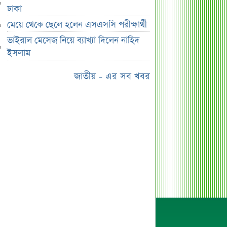
ডুবিয়ে হত্যা বাবার
ঢাকা
ভাইরাল মেসেজ নিয়ে ব্যাখ্যা দিলেন নাহিদ
মেয়ে থেকে ছেলে হলেন এসএসসি পরীক্ষার্থী
ইসলাম
ভাইরাল মেসেজ নিয়ে ব্যাখ্যা দিলেন নাহিদ
তাপমাত্রা নিয়ে নতুন পূর্বাভাস দিল
ইসলাম
আবহাওয়া অফিস
জাতীয় - এর সব খবর
সহপাঠীদের ব্যক্তিগত ছবি বিদেশে
পাঠানোর অভিযোগে উত্তাল ইবি
ড. ইউনূস বনাম তারেক রহমান—তুলনায়
যা বললেন কাদের সিদ্দিকী
বাজুসের নতুন ঘোষণা, রেকর্ড দামে সোনা
বিক্রি শুরু
আইনি নোটিশ পাঠালেন আসিফ মাহমুদ, ৭
দিনের আল্টিমেটাম
প্রশাসক সরল, নতুন অধ্যায়ে সোশ্যাল
ইসলামী ব্যাংক