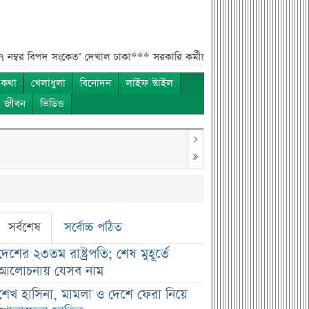
দ সংকেত’ দেখাল ঢাকা***
সরকারি কর্মীদের বেতন বাড়ানো নিয়ে যা বললেন প্রতিমন
 কথা
খেলাধুলা
বিনোদন
লাইফ স্টাইল
ও জীবন
ভিডিও
সর্বশেষ
সর্বোচ্চ পঠিত
দেশের ২৩তম রাষ্ট্রপতি; শেষ মুহূর্তে
আলোচনায় যেসব নাম
শেখ হাসিনা, মামলা ও দেশে ফেরা নিয়ে