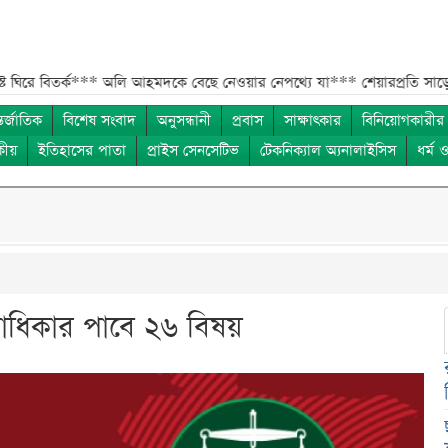
**
অলি আহমদকে বেছে নেওয়ার নেপথ্যে যা***
শেয়ারপ্রতি সাড়ে ১০ টাকা বোন
তর্জাতিক
বিশেষ সংবাদ
অনুসন্ধানী
প্রবাস
সাক্ষাৎকার
বিনিয়োগকারীর
কীয়
ইতিহাসের পাতা
প্রাইস সেনসেটিভ
টেকনিক্যাল অ্যনালাইসিস
ধর্ম 
রাধিকার পাবে ২৬ বিষয়