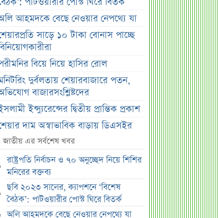
বৈঠক’: পাটওয়ারীর পোস্ট ঘিরে বিতর্ক
অলি আহমদকে বেছে নেওয়ার নেপথ্যে যা
শেয়ারপ্রতি সাড়ে ১০ টাকা বোনাস পাচ্ছে
বিনিয়োগকারীরা
পরীমনির বিয়ে নিয়ে হাসির রোল
মনিটরিং দুর্বলতায় শেয়ারবাজারে পতন,
অভিযোগ বাজারসংশ্লিষ্টদের
ইসলামী ইন্স্যুরেন্সের দ্বিতীয় প্রান্তিক প্রকাশ
শেয়ার দাম অস্বাভাবিক বাড়ায় ডিএসইর
সতর্কবার্তা
জাতীয় এর সর্বশেষ খবর
সুদ ছাড়াই ৫ হাজার টাকা ঋণ! বাংলাদেশ
রাষ্ট্রপতি নির্বাচন ও ৭০ অনুচ্ছেদ নিয়ে শিশির
ব্যাংকের নতুন উদ্যোগ
মনিরের বক্তব্য
ওবায়দুল কাদেরের কথিত নির্দেশের কল
ছবি ২০২৩ সালের, ক্যাপশনে ‘বিশেষ
রেকর্ড এখন ট্রাইব্যুনালে
বৈঠক’: পাটওয়ারীর পোস্ট ঘিরে বিতর্ক
স্বর্ণের দাম বাড়ল, রুপা অপরিবর্তিত—
অলি আহমদকে বেছে নেওয়ার নেপথ্যে যা