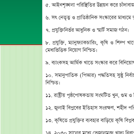
৫. আইনশৃঙ্খলা পরিস্থিতির উন্নয়ন করে চাঁদাবাজ ও স
৬. সৎ নেতৃত্ব ও প্রাতিষ্ঠানিক সংস্কারের মাধ্যমে দুর
৭. প্রযুক্তিনির্ভর আধুনিক ও স্মার্ট সমাজ গঠন।
৮. প্রযুক্তি, ম্যানুফ্যাকচারিং, কৃষি ও শিল্প 
মেধাভিত্তিক নিয়োগ নিশ্চিত।
৯. ব্যাংকসহ আর্থিক খাতে সংস্কার করে বিনিয়োগ 
১০. সমানুপাতিক (পিআর) পদ্ধতিসহ সুষ্ঠু নির্বাচ
নিশ্চিত।
১১. রাষ্ট্রীয় পৃষ্ঠপোষকতায় সংঘটিত খুন, গুম ও ব
১২. জুলাই বিপ্লবের ইতিহাস সংরক্ষণ, শহীদ প
১৩. কৃষিতে প্রযুক্তির ব্যবহার বাড়িয়ে কৃষি বিপ্
১৪. ২০৩০ সালের মধ্যে ভেজালমুক্ত খাদ্য নিরাপ