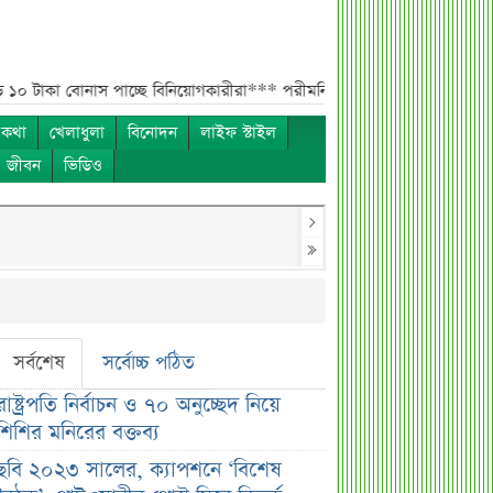
াস পাচ্ছে বিনিয়োগকারীরা***
পরীমনির বিয়ে নিয়ে হাসির রোল***
মনিটরিং দুর
 কথা
খেলাধুলা
বিনোদন
লাইফ স্টাইল
ও জীবন
ভিডিও
সর্বশেষ
সর্বোচ্চ পঠিত
রাষ্ট্রপতি নির্বাচন ও ৭০ অনুচ্ছেদ নিয়ে
শিশির মনিরের বক্তব্য
ছবি ২০২৩ সালের, ক্যাপশনে ‘বিশেষ