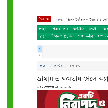
শিরোনাম
***
ছবি ২০২৩ সালের, ক্যাপশনে ‘বিশেষ বৈঠক’: পাটওয়ারীর পোস্ট ঘিরে বিতর্ক*
প্রচ্ছদ
শেয়ারবাজার
অর্থনীতি
জাতীয়
আন্
স্বাস্থ্য
বিজ্ঞান ও প্রযুক্তি
জবস কর্নার
সম্পাদ
প্রচ্ছদ
জাতীয়
বিস্তারিত
জামায়াত ক্ষমতায় গেলে অগ্
২০২৬ ফেব্রুয়ারি ০৪ ১৯:১৩:১৯