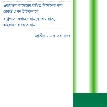
আজকের বাজারদর
ওবায়দুল কাদেরের কথিত নির্দেশের কল
রাষ্ট্রপতি নির্বাচনে নামছে জামায়াত,
রেকর্ড এখন ট্রাইব্যুনালে
আলোচনায় যে ৩ নাম
রাষ্ট্রপতি নির্বাচনে নামছে জামায়াত,
দেবকে কটাক্ষ করে জিতের মন্তব্য
আলোচনায় যে ৩ নাম
বাংলাদেশ-ভারত সম্পর্কে নতুন সমীকরণ
জাতীয় - এর সব খবর
জিএসপি ইনভেস্টমেন্টের হিসাব-লেনদেন
খতিয়ে দেখবে বিএসইসি
সরকারের কাছে জামায়াতের ৭ প্রশ্ন
রাষ্ট্রপতি হতে চাইলে কী করতে হবে?
সংবিধানের নিয়ম জানুন
না ফেরার দেশে মেসির বাবা জর্জ, শোকে
ফুটবল বিশ্ব
সপ্তাহজুড়ে ৫ কোম্পানির ইপিএস প্রকাশ
চলতি সপ্তাহে ৩ কোম্পানির শেয়ারহোল্ডার
নির্ধারণ