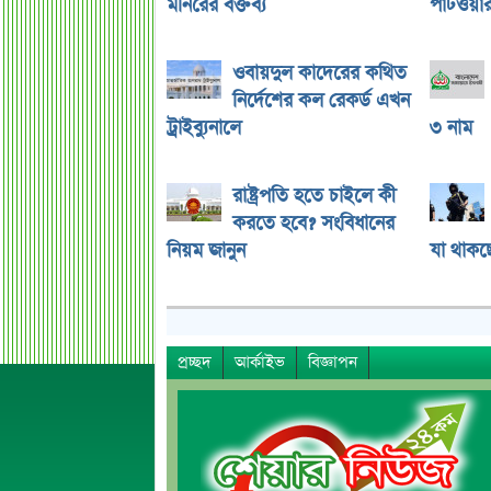
মনিরের বক্তব্য
পাটওয়ারী
ওবায়দুল কাদেরের কথিত
নির্দেশের কল রেকর্ড এখন
ট্রাইব্যুনালে
৩ নাম
রাষ্ট্রপতি হতে চাইলে কী
করতে হবে? সংবিধানের
নিয়ম জানুন
যা থাকছ
প্রচ্ছদ
আর্কাইভ
বিজ্ঞাপন