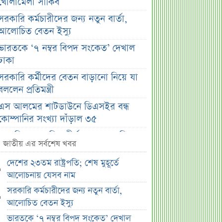
খোলামেলা সাকিব
সরকারি কর্মচারীদের জন্য নতুন বার্তা,
আলোচিত বেতন ইস্যু
ভারতকে ‘৭ নম্বর বিপদ সংকেত’ দেখাল
ঢাকা
সরকারি কর্মীদের বেতন বাড়ানো নিয়ে যা
বললেন প্রতিমন্ত্রী
এস আলমের শাটডাউনে ডিএসইর বন্ধ
কোম্পানির সংখ্যা দাঁড়াল ৩৫
সাপ্তাহিক দর বৃদ্ধির শীর্ষ ১০ কোম্পানি
জাতীয় এর সর্বশেষ খবর
সাপ্তাহিক দর পতনের শীর্ষ ১০ কোম্পানি
দেশের ২৩তম রাষ্ট্রপতি; শেষ মুহূর্তে
সাপ্তাহিক লেনদেনের শীর্ষ ১০ কোম্পানি
আলোচনায় যেসব নাম
মেয়ে থেকে ছেলে হলেন এসএসসি
সরকারি কর্মচারীদের জন্য নতুন বার্তা,
পরীক্ষার্থী
আলোচিত বেতন ইস্যু
বিয়ের আগেই গর্ভবতী, মেয়েকে নদীতে
ভারতকে ‘৭ নম্বর বিপদ সংকেত’ দেখাল