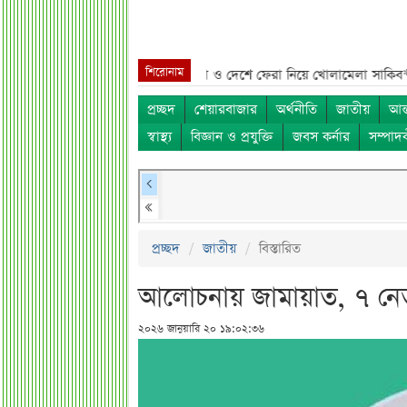
শিরোনাম
সব নাম***
শেখ হাসিনা, মামলা ও দেশে ফেরা নিয়ে খোলামেলা সাকিব***
সরকার
প্রচ্ছদ
শেয়ারবাজার
অর্থনীতি
জাতীয়
আন্
স্বাস্থ্য
বিজ্ঞান ও প্রযুক্তি
জবস কর্নার
সম্পাদ
প্রচ্ছদ
জাতীয়
বিস্তারিত
আলোচনায় জামায়াত, ৭ নেতার
২০২৬ জানুয়ারি ২০ ১৯:০২:৩৬