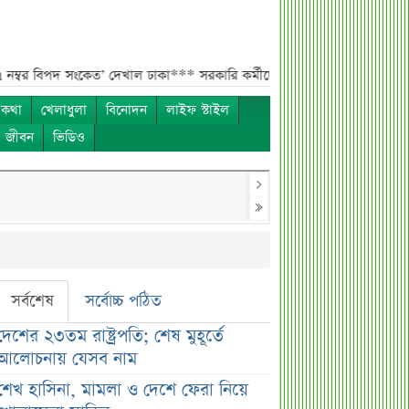
পদ সংকেত’ দেখাল ঢাকা***
সরকারি কর্মীদের বেতন বাড়ানো নিয়ে যা বললেন প্রতি
 কথা
খেলাধুলা
বিনোদন
লাইফ স্টাইল
ও জীবন
ভিডিও
সর্বশেষ
সর্বোচ্চ পঠিত
দেশের ২৩তম রাষ্ট্রপতি; শেষ মুহূর্তে
আলোচনায় যেসব নাম
শেখ হাসিনা, মামলা ও দেশে ফেরা নিয়ে