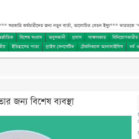
ি কর্মচারীদের জন্য নতুন বার্তা, আলোচিত বেতন ইস্যু***
ভারতকে ‘৭ নম্বর বি
তর্জাতিক
বিশেষ সংবাদ
অনুসন্ধানী
প্রবাস
সাক্ষাৎকার
বিনিয়োগকারীর
কীয়
ইতিহাসের পাতা
প্রাইস সেনসেটিভ
টেকনিক্যাল অ্যনালাইসিস
ধর্ম 
 জন্য বিশেষ ব্যবস্থা