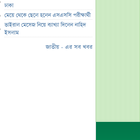
ডুবিয়ে হত্যা বাবার
ঢাকা
ভাইরাল মেসেজ নিয়ে ব্যাখ্যা দিলেন নাহিদ
মেয়ে থেকে ছেলে হলেন এসএসসি পরীক্ষার্থী
ইসলাম
ভাইরাল মেসেজ নিয়ে ব্যাখ্যা দিলেন নাহিদ
তাপমাত্রা নিয়ে নতুন পূর্বাভাস দিল
ইসলাম
আবহাওয়া অফিস
জাতীয় - এর সব খবর
সহপাঠীদের ব্যক্তিগত ছবি বিদেশে
পাঠানোর অভিযোগে উত্তাল ইবি
ড. ইউনূস বনাম তারেক রহমান—তুলনায়
যা বললেন কাদের সিদ্দিকী
বাজুসের নতুন ঘোষণা, রেকর্ড দামে সোনা
বিক্রি শুরু
আইনি নোটিশ পাঠালেন আসিফ মাহমুদ, ৭
দিনের আল্টিমেটাম
প্রশাসক সরল, নতুন অধ্যায়ে সোশ্যাল
ইসলামী ব্যাংক