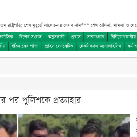
; শেষ মুহূর্তে আলোচনায় যেসব নাম***
শেখ হাসিনা, মামলা ও দেশে ফেরা নিয়
তর্জাতিক
বিশেষ সংবাদ
অনুসন্ধানী
প্রবাস
সাক্ষাৎকার
বিনিয়োগকারীর
কীয়
ইতিহাসের পাতা
প্রাইস সেনসেটিভ
টেকনিক্যাল অ্যনালাইসিস
ধর্ম 
র পর পুলিশকে প্রত্যাহার