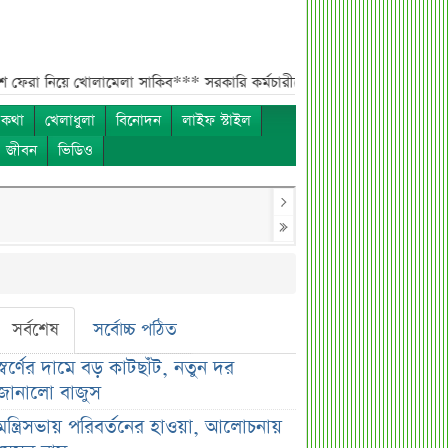
ে খোলামেলা সাকিব***
সরকারি কর্মচারীদের জন্য নতুন বার্তা, আলোচিত বেতন ইস
 কথা
খেলাধুলা
বিনোদন
লাইফ স্টাইল
ও জীবন
ভিডিও
সর্বশেষ
সর্বোচ্চ পঠিত
স্বর্ণের দামে বড় কাটছাঁট, নতুন দর
জানালো বাজুস
মন্ত্রিসভায় পরিবর্তনের হাওয়া, আলোচনায়