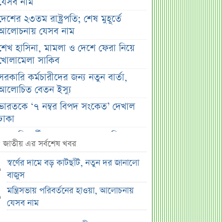
যেসব নাম
দেশের ২৩তম রাষ্ট্রপতি; শেষ মুহূর্তে
আলোচনায় যেসব নাম
শেখ হাসিনা, মামলা ও দেশে ফেরা নিয়ে
খোলামেলা সাকিব
সরকারি কর্মচারীদের জন্য নতুন বার্তা,
আলোচিত বেতন ইস্যু
ভারতকে ‘৭ নম্বর বিপদ সংকেত’ দেখাল
ঢাকা
সরকারি কর্মীদের বেতন বাড়ানো নিয়ে যা
জাতীয় এর সর্বশেষ খবর
বললেন প্রতিমন্ত্রী
স্বর্ণের দামে বড় কাটছাঁট, নতুন দর জানালো
এস আলমের শাটডাউনে ডিএসইর বন্ধ
বাজুস
কোম্পানির সংখ্যা দাঁড়াল ৩৫
মন্ত্রিসভায় পরিবর্তনের হাওয়া, আলোচনায়
সাপ্তাহিক দর বৃদ্ধির শীর্ষ ১০ কোম্পানি
যেসব নাম
সাপ্তাহিক দর পতনের শীর্ষ ১০ কোম্পানি