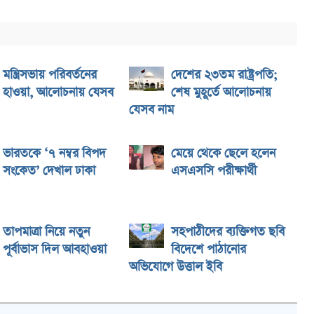
মন্ত্রিসভায় পরিবর্তনের
দেশের ২৩তম রাষ্ট্রপতি;
হাওয়া, আলোচনায় যেসব
শেষ মুহূর্তে আলোচনায়
যেসব নাম
ভারতকে ‘৭ নম্বর বিপদ
মেয়ে থেকে ছেলে হলেন
সংকেত’ দেখাল ঢাকা
এসএসসি পরীক্ষার্থী
তাপমাত্রা নিয়ে নতুন
সহপাঠীদের ব্যক্তিগত ছবি
পূর্বাভাস দিল আবহাওয়া
বিদেশে পাঠানোর
অভিযোগে উত্তাল ইবি