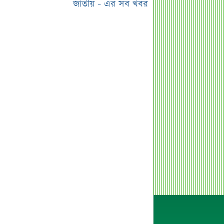
জাতীয় - এর সব খবর
সাপ্তাহিক লেনদেনের শীর্ষ ১০ কোম্পানি
মেয়ে থেকে ছেলে হলেন এসএসসি
পরীক্ষার্থী
বিয়ের আগেই গর্ভবতী, মেয়েকে নদীতে
ডুবিয়ে হত্যা বাবার
ভাইরাল মেসেজ নিয়ে ব্যাখ্যা দিলেন নাহিদ
ইসলাম
তাপমাত্রা নিয়ে নতুন পূর্বাভাস দিল
আবহাওয়া অফিস
সহপাঠীদের ব্যক্তিগত ছবি বিদেশে
পাঠানোর অভিযোগে উত্তাল ইবি
ড. ইউনূস বনাম তারেক রহমান—তুলনায়
যা বললেন কাদের সিদ্দিকী
বাজুসের নতুন ঘোষণা, রেকর্ড দামে সোনা
বিক্রি শুরু