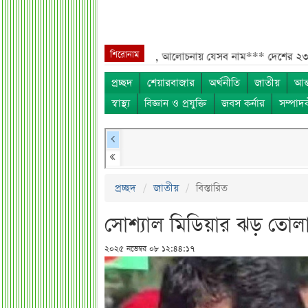
শিরোনাম
মন্ত্রিসভায় পরিবর্তনের হাওয়া, আলোচনায় যেসব নাম***
দেশের ২৩তম রাষ্ট্রপতি
প্রচ্ছদ
শেয়ারবাজার
অর্থনীতি
জাতীয়
আন্
স্বাস্থ্য
বিজ্ঞান ও প্রযুক্তি
জবস কর্নার
সম্পাদ
প্রচ্ছদ
জাতীয়
বিস্তারিত
সোশ্যাল মিডিয়ার ঝড় তোলা
২০২৫ নভেম্বর ০৮ ১২:৪৪:১৭