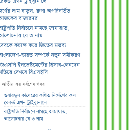
রেকর্ড এখন ট্রাইব্যুনালে
স্বর্ণের দাম বাড়ল, রুপা অপরিবর্তিত—
আজকের বাজারদর
রাষ্ট্রপতি নির্বাচনে নামছে জামায়াত,
আলোচনায় যে ৩ নাম
দেবকে কটাক্ষ করে জিতের মন্তব্য
বাংলাদেশ-ভারত সম্পর্কে নতুন সমীকরণ
জিএসপি ইনভেস্টমেন্টের হিসাব-লেনদেন
খতিয়ে দেখবে বিএসইসি
সরকারের কাছে জামায়াতের ৭ প্রশ্ন
জাতীয় এর সর্বশেষ খবর
রাষ্ট্রপতি হতে চাইলে কী করতে হবে?
ওবায়দুল কাদেরের কথিত নির্দেশের কল
সংবিধানের নিয়ম জানুন
রেকর্ড এখন ট্রাইব্যুনালে
না ফেরার দেশে মেসির বাবা জর্জ, শোকে
রাষ্ট্রপতি নির্বাচনে নামছে জামায়াত,
ফুটবল বিশ্ব
আলোচনায় যে ৩ নাম
সপ্তাহজুড়ে ৫ কোম্পানির ইপিএস প্রকাশ