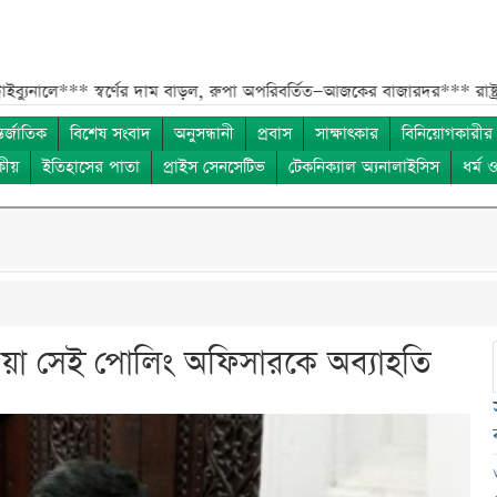
**
স্বর্ণের দাম বাড়ল, রুপা অপরিবর্তিত—আজকের বাজারদর***
রাষ্ট্রপতি নির
তর্জাতিক
বিশেষ সংবাদ
অনুসন্ধানী
প্রবাস
সাক্ষাৎকার
বিনিয়োগকারীর
কীয়
ইতিহাসের পাতা
প্রাইস সেনসেটিভ
টেকনিক্যাল অ্যনালাইসিস
ধর্ম 
ওয়া সেই পোলিং অফিসারকে অব্যাহতি