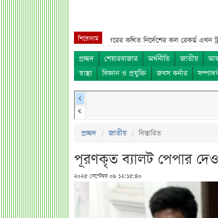
শিরোনাম
ুন উদ্যোগ***
ওবায়দুল কাদেরের কথিত নির্দেশের কল রেকর্ড এখন ট্রাইব্যুনালে*
প্রচ্ছদ
শেয়ারবাজার
অর্থনীতি
জাতীয়
আন্
স্বাস্থ্য
বিজ্ঞান ও প্রযুক্তি
জবস কর্নার
সম্পাদ
প্রচ্ছদ
জাতীয়
বিস্তারিত
পূরণকৃত ব্যালট পেপার দে
২০২৫ সেপ্টেম্বর ০৯ ১২:১৫:৪০