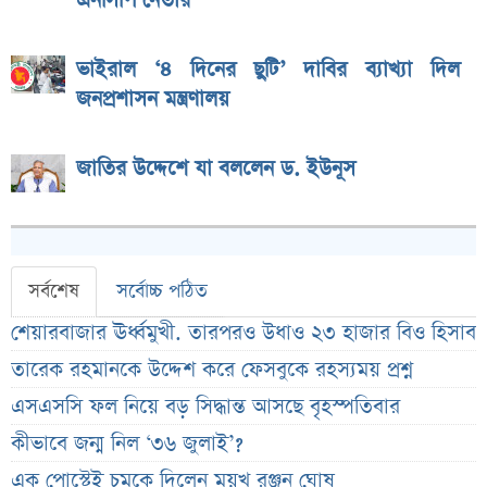
এনসিপি নেতার
ভাইরাল ‘৪ দিনের ছুটি’ দাবির ব্যাখ্যা দিল
জনপ্রশাসন মন্ত্রণালয়
জাতির উদ্দেশে যা বললেন ড. ইউনূস
সর্বশেষ
সর্বোচ্চ পঠিত
শেয়ারবাজার ঊর্ধ্বমুখী. তারপরও উধাও ২৩ হাজার বিও হিসাব
তারেক রহমানকে উদ্দেশ করে ফেসবুকে রহস্যময় প্রশ্ন
এসএসসি ফল নিয়ে বড় সিদ্ধান্ত আসছে বৃহস্পতিবার
কীভাবে জন্ম নিল ‘৩৬ জুলাই’?
এক পোস্টেই চমকে দিলেন ময়ূখ রঞ্জন ঘোষ