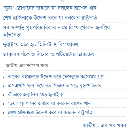
‘ভুয়া’ স্লোগানের জবাবে যা বললেন রাশেদ খান
শেখ হাসিনাকে উদ্দেশ করে যা বললেন রাষ্ট্রপতি
সব সম্পত্তি গৃহপরিচারিকার নামে লিখে গেলেন জনপ্রিয়
অভিনেতা
দুবাইয়ে মাত্র ২০ মিনিটে ৭ বিস্ফোরণ
জাকারবার্গকে ৩ দিনের আলটিমেটাম ভারতের
সরকারি ওয়েবসাইটে ‘Error 503’, কারণ জানালেন
জাতীয় এর সর্বশেষ খবর
উপদেষ্টা
তারেক রহমানকে উদ্দেশ করে ফেসবুকে রহস্যময় প্রশ্ন
ব্যাংক কর্মকর্তার অভিযোগে তোলপাড়, অব্যাহতি এনসিপি
এসএসসি ফল নিয়ে বড় সিদ্ধান্ত আসছে বৃহস্পতিবার
নেতার
কীভাবে জন্ম নিল ‘৩৬ জুলাই’?
ভাইরাল ‘৪ দিনের ছুটি’ দাবির ব্যাখ্যা দিল জনপ্রশাসন
‘ভুয়া’ স্লোগানের জবাবে যা বললেন রাশেদ খান
মন্ত্রণালয়
শেখ হাসিনাকে উদ্দেশ করে যা বললেন রাষ্ট্রপতি
জাতির উদ্দেশে যা বললেন ড. ইউনূস
আগামী ৪ দিনের আবহাওয়া নিয়ে বড় সতর্কবার্তা
জাতীয় - এর সব খবর