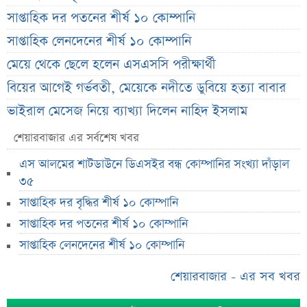
সাপ্তাহিক দর পতনের শীর্ষ ১০ কোম্পানি
সাপ্তাহিক লেনদেনের শীর্ষ ১০ কোম্পানি
মেয়ে থেকে ছেলে হলেন এসএসসি পরীক্ষার্থী
বিয়ের আগেই গর্ভবতী, মেয়েকে নদীতে ডুবিয়ে হত্যা বাবার
ভাইরাল মেসেজ নিয়ে ব্যাখ্যা দিলেন নাহিদ ইসলাম
তাপমাত্রা নিয়ে নতুন পূর্বাভাস দিল আবহাওয়া অফিস
শেয়ারবাজার এর সর্বশেষ খবর
সহপাঠীদের ব্যক্তিগত ছবি বিদেশে পাঠানোর অভিযোগে উত্তাল
এস আলমের শাটডাউনে ডিএসইর বন্ধ কোম্পানির সংখ্যা দাঁড়াল
ইবি
৩৫
ড. ইউনূস বনাম তারেক রহমান—তুলনায় যা বললেন কাদের
সাপ্তাহিক দর বৃদ্ধির শীর্ষ ১০ কোম্পানি
সিদ্দিকী
সাপ্তাহিক দর পতনের শীর্ষ ১০ কোম্পানি
বাজুসের নতুন ঘোষণা, রেকর্ড দামে সোনা বিক্রি শুরু
সাপ্তাহিক লেনদেনের শীর্ষ ১০ কোম্পানি
আইনি নোটিশ পাঠালেন আসিফ মাহমুদ, ৭ দিনের
শেয়ারবাজার - এর সব খবর
আল্টিমেটাম
প্রশাসক সরল, নতুন অধ্যায়ে সোশ্যাল ইসলামী ব্যাংক