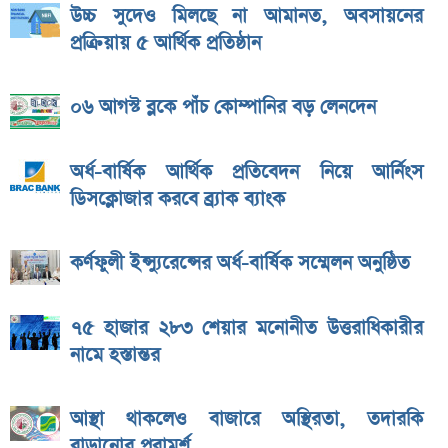
উচ্চ সুদেও মিলছে না আমানত, অবসায়নের
প্রক্রিয়ায় ৫ আর্থিক প্রতিষ্ঠান
০৬ আগস্ট ব্লকে পাঁচ কোম্পানির বড় লেনদেন
অর্ধ-বার্ষিক আর্থিক প্রতিবেদন নিয়ে আর্নিংস
ডিসক্লোজার করবে ব্র্যাক ব্যাংক
কর্ণফুলী ইন্স্যুরেন্সের অর্ধ-বার্ষিক সম্মেলন অনুষ্ঠিত
৭৫ হাজার ২৮৩ শেয়ার মনোনীত উত্তরাধিকারীর
নামে হস্তান্তর
আস্থা থাকলেও বাজারে অস্থিরতা, তদারকি
বাড়ানোর পরামর্শ