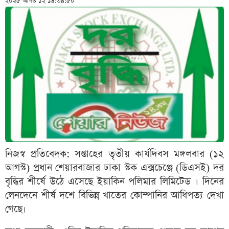
২০২৫ আগস্ট ১২ ১৪:৩৪:৫০
নিজস্ব প্রতিবেদক: সপ্তাহের তৃতীয় কার্যদিবস মঙ্গলবার (১২
আগস্ট) প্রধান শেয়ারবাজার ঢাকা স্টক এক্সচেঞ্জে (ডিএসই) দর
বৃদ্ধির শীর্ষে উঠে এসেছে ইয়াকিন পলিমার লিমিটেড
।
দিনের
লেনদেনে শীর্ষ দশে বিভিন্ন খাতের কোম্পানির আধিপত্য দেখা
গেছে।