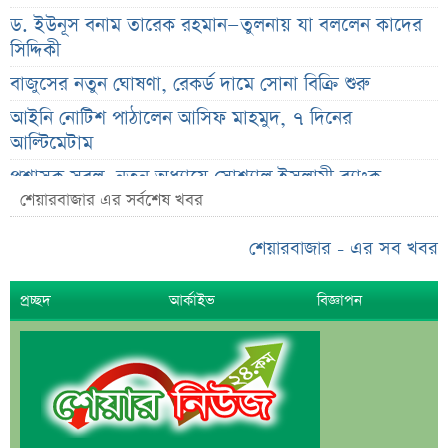
ড. ইউনূস বনাম তারেক রহমান—তুলনায় যা বললেন কাদের
সিদ্দিকী
বাজুসের নতুন ঘোষণা, রেকর্ড দামে সোনা বিক্রি শুরু
আইনি নোটিশ পাঠালেন আসিফ মাহমুদ, ৭ দিনের
আল্টিমেটাম
প্রশাসক সরল, নতুন অধ্যায়ে সোশ্যাল ইসলামী ব্যাংক
শেয়ারবাজার এর সর্বশেষ খবর
ভারত ও আওয়ামী লীগ ইস্যুতে পররাষ্ট্র প্রতিমন্ত্রীর মন্তব্য
এসএসসির ফল প্রকাশের তারিখ ঘোষণা
শেয়ারবাজার - এর সব খবর
সৌদিতে বাংলাদেশিদের জন্য বড় সুখবর
প্রচ্ছদ
আর্কাইভ
বিজ্ঞাপন
নয় মাসের স্থবিরতা কাটিয়ে আবার গ্যাস পরিবহনে ইন্ট্রাকো
উচ্চ সুদেও মিলছে না আমানত, অবসায়নের প্রক্রিয়ায় ৫
আর্থিক প্রতিষ্ঠান
রাষ্ট্রপতি নির্বাচনের চূড়ান্ত তারিখ ঘোষণা
সাকিবের বাড়িতে হামলার পর কড়া প্রতিক্রিয়া পশ্চিমবঙ্গের