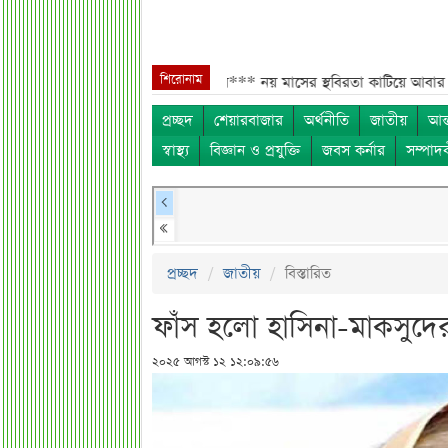
শিরোনাম
লাদেশিদের জন্য বড় সুখবর***
নয় মাসের স্থবিরতা কাটিয়ে আবার গ্যাস পরিবহনে
প্রচ্ছদ
শেয়ারবাজার
অর্থনীতি
জাতীয়
আন্
স্বাস্থ্য
বিজ্ঞান ও প্রযুক্তি
জবস কর্নার
সম্পাদ
প্রচ্ছদ
জাতীয়
বিস্তারিত
ফাঁস হলো হাসিনা-মাকসুদ
২০২৫ আগস্ট ১২ ১২:০৯:৫৬