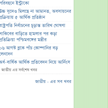
পরিবহনে ইন্ট্রাকো
উচ্চ সুদেও মিলছে না আমানত, অবসায়নের
প্রক্রিয়ায় ৫ আর্থিক প্রতিষ্ঠান
রাষ্ট্রপতি নির্বাচনের চূড়ান্ত তারিখ ঘোষণা
সাকিবের বাড়িতে হামলার পর কড়া
প্রতিক্রিয়া পশ্চিমবঙ্গের মন্ত্রীর
০৬ আগস্ট ব্লকে পাঁচ কোম্পানির বড়
লেনদেন
অর্ধ-বার্ষিক আর্থিক প্রতিবেদন নিয়ে আর্নিংস
ডিসক্লোজার করবে ব্র্যাক ব্যাংক
জাতীয় এর সর্বশেষ খবর
কর্ণফুলী ইন্স্যুরেন্সের অর্ধ-বার্ষিক সম্মেলন
জাতীয় - এর সব খবর
অনুষ্ঠিত
৭৫ হাজার ২৮৩ শেয়ার মনোনীত
উত্তরাধিকারীর নামে হস্তান্তর
আস্থা থাকলেও বাজারে অস্থিরতা, তদারকি