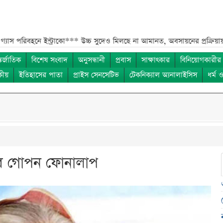
 ইন্ট্রাকো***
উচ্চ সুদেও মিলছে না আমানত, অবসায়নের প্রক্রিয়ায় ৫ আর্থিক প্রত
তর্জাতিক
বিশেষ সংবাদ
অনুসন্ধানী
প্রবাস
সাক্ষাৎকার
বিনিয়োগকারীর
কীয়
ইতিহাসের পাতা
প্রাইস সেনসেটিভ
টেকনিক্যাল অ্যনালাইসিস
ধর্ম 
ের গোপন ফোনালাপ