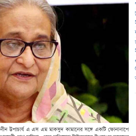
তৎকালীন উপাচার্য এ এস এম মাকসুদ কামালের সঙ্গে একটি ফোনালাপে