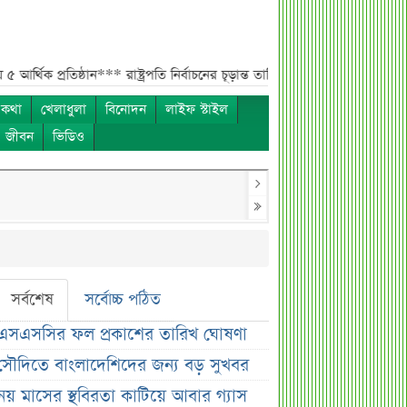
িষ্ঠান***
রাষ্ট্রপতি নির্বাচনের চূড়ান্ত তারিখ ঘোষণা***
সাকিবের বাড়িতে হামলার পর
 কথা
খেলাধুলা
বিনোদন
লাইফ স্টাইল
ও জীবন
ভিডিও
সর্বশেষ
সর্বোচ্চ পঠিত
এসএসসির ফল প্রকাশের তারিখ ঘোষণা
সৌদিতে বাংলাদেশিদের জন্য বড় সুখবর
নয় মাসের স্থবিরতা কাটিয়ে আবার গ্যাস