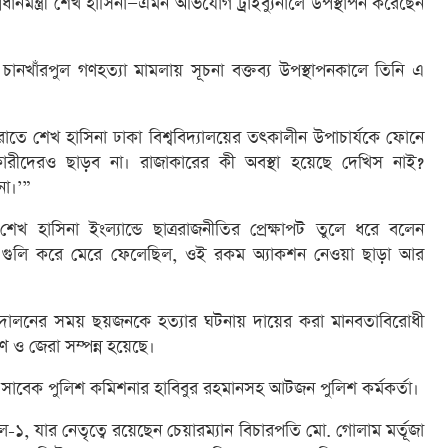
ধানমন্ত্রী শেখ হাসিনা—এমন অভিযোগ ট্রাইব্যুনালে উপস্থাপন করেছেন
 চানখাঁরপুল গণহত্যা মামলায় সূচনা বক্তব্য উপস্থাপনকালে তিনি এ
ে শেখ হাসিনা ঢাকা বিশ্ববিদ্যালয়ের তৎকালীন উপাচার্যকে ফোনে
ারীদেরও ছাড়ব না। রাজাকারের কী অবস্থা হয়েছে দেখিস নাই?
না।’”
াসিনা ইংল্যান্ডে ছাত্ররাজনীতির প্রেক্ষাপট তুলে ধরে বলেন
নকে গুলি করে মেরে ফেলেছিল, ওই রকম অ্যাকশন নেওয়া ছাড়া আর
ন্দোলনের সময় ছয়জনকে হত্যার ঘটনায় দায়ের করা মানবতাবিরোধী
ণ ও জেরা সম্পন্ন হয়েছে।
 সাবেক পুলিশ কমিশনার হাবিবুর রহমানসহ আটজন পুলিশ কর্মকর্তা।
ুনাল-১, যার নেতৃত্বে রয়েছেন চেয়ারম্যান বিচারপতি মো. গোলাম মর্তূজা