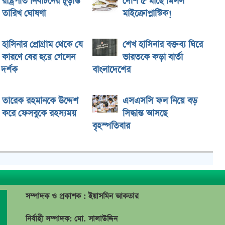
রাষ্ট্রপতি নির্বাচনের চূড়ান্ত
দেশি ৫ মাছে মিলল
তারিখ ঘোষণা
মাইক্রোপ্লাস্টিক!
হাসিনার প্রোগ্রাম থেকে যে
শেখ হাসিনার বক্তব্য ঘিরে
কারণে বের হয়ে গেলেন
ভারতকে কড়া বার্তা
দর্শক
বাংলাদেশের
তারেক রহমানকে উদ্দেশ
এসএসসি ফল নিয়ে বড়
করে ফেসবুকে রহস্যময়
সিদ্ধান্ত আসছে
বৃহস্পতিবার
সম্পাদক ও প্রকাশক : ইয়াসমিন আকতার
নির্বাহী সম্পাদক: মো. সালাউদ্দিন