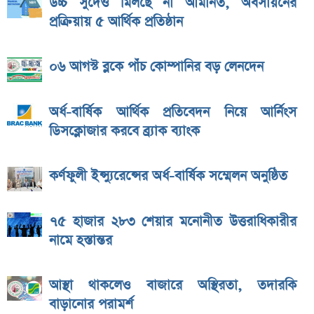
উচ্চ সুদেও মিলছে না আমানত, অবসায়নের
প্রক্রিয়ায় ৫ আর্থিক প্রতিষ্ঠান
০৬ আগস্ট ব্লকে পাঁচ কোম্পানির বড় লেনদেন
অর্ধ-বার্ষিক আর্থিক প্রতিবেদন নিয়ে আর্নিংস
ডিসক্লোজার করবে ব্র্যাক ব্যাংক
কর্ণফুলী ইন্স্যুরেন্সের অর্ধ-বার্ষিক সম্মেলন অনুষ্ঠিত
৭৫ হাজার ২৮৩ শেয়ার মনোনীত উত্তরাধিকারীর
নামে হস্তান্তর
আস্থা থাকলেও বাজারে অস্থিরতা, তদারকি
বাড়ানোর পরামর্শ