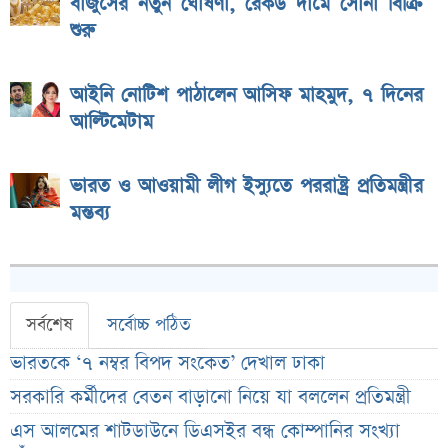
বাজুসের নতুন ঘোষণা, রেকর্ড দামে সোনা বিক্রি
শুরু
আইনি নোটিশ পাঠালেন আসিফ মাহমুদ, ৭ দিনের
আল্টিমেটাম
ভারত ও আওয়ামী লীগ ইস্যুতে পররাষ্ট্র প্রতিমন্ত্রীর
মন্তব্য
সর্বশেষ
সর্বোচ্চ পঠিত
ভারতকে ‘৭ নম্বর বিপদ সংকেত’ দেখাল ঢাকা
সরকারি কর্মীদের বেতন বাড়ানো নিয়ে যা বললেন প্রতিমন্ত্রী
এস আলমের শাটডাউনে ডিএসইর বন্ধ কোম্পানির সংখ্যা