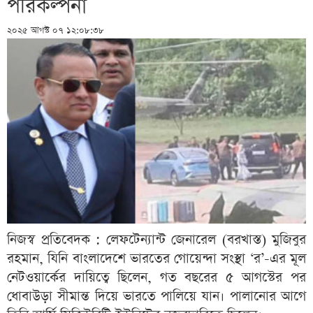
পরিকল্পনা
২০২৫ আগস্ট ০৭ ১২:০৮:৩৮
নিজস্ব প্রতিবেদক : লেফটেন্যান্ট জেনারেল (বরখাস্ত) মুজিবুর
রহমান, যিনি বাংলাদেশে ভারতের গোয়েন্দা সংস্থা ‘র’-এর মূল
নেটওয়ার্কের দায়িত্বে ছিলেন, গত বছরের ৫ আগস্টের পর
ধোবাউড়া সীমান্ত দিয়ে ভারতে পালিয়ে যান। পালানোর আগে