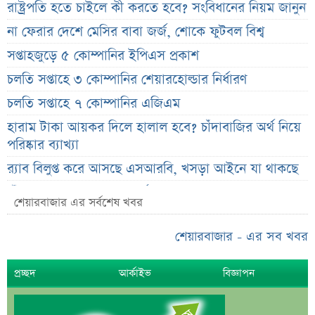
রাষ্ট্রপতি হতে চাইলে কী করতে হবে? সংবিধানের নিয়ম জানুন
না ফেরার দেশে মেসির বাবা জর্জ, শোকে ফুটবল বিশ্ব
সপ্তাহজুড়ে ৫ কোম্পানির ইপিএস প্রকাশ
চলতি সপ্তাহে ৩ কোম্পানির শেয়ারহোল্ডার নির্ধারণ
চলতি সপ্তাহে ৭ কোম্পানির এজিএম
হারাম টাকা আয়কর দিলে হালাল হবে? চাঁদাবাজির অর্থ নিয়ে
পরিষ্কার ব্যাখ্যা
র‌্যাব বিলুপ্ত করে আসছে এসআরবি, খসড়া আইনে যা থাকছে
চাঁদের ছায়ায় ঢেকে যাবে সূর্য, কবে ও কোথায় দেখা যাবে
শেয়ারবাজার এর সর্বশেষ খবর
বিরল দৃশ্য
জুলাই জাদুঘরের অব্যবস্থাপনা নিয়ে ক্ষুব্ধ ফারুকী, দিলেন বড়
শেয়ারবাজার - এর সব খবর
পরামর্শ
প্রচ্ছদ
আর্কাইভ
বিজ্ঞাপন
স্বর্ণের দামে বড় কাটছাঁট, নতুন দর জানালো বাজুস
মন্ত্রিসভায় পরিবর্তনের হাওয়া, আলোচনায় যেসব নাম