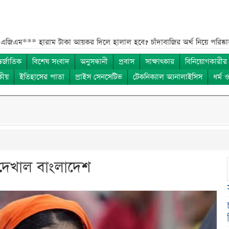
 টাকা আয়কর দিলে হালাল হবে? চাঁদাবাজির অর্থ নিয়ে পরিষ্কার ব্যাখ্যা***
র‌্য
তর্জাতিক
বিশেষ সংবাদ
অনুসন্ধানী
প্রবাস
সাক্ষাৎকার
বিনিয়োগকারীর
কীয়
ইতিহাসের পাতা
প্রাইস সেনসেটিভ
টেকনিক্যাল অ্যনালাইসিস
ধর্ম 
দেখাল বাংলাদেশ