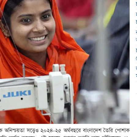
নৈতিক অনিশ্চয়তা সত্ত্বেও ২০২৪-২৫ অর্থবছরে বাংলাদেশ তৈরি পোশাক