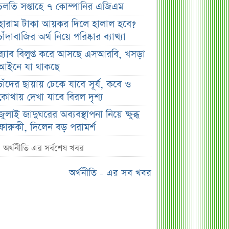
চলতি সপ্তাহে ৭ কোম্পানির এজিএম
হারাম টাকা আয়কর দিলে হালাল হবে?
চাঁদাবাজির অর্থ নিয়ে পরিষ্কার ব্যাখ্যা
র‌্যাব বিলুপ্ত করে আসছে এসআরবি, খসড়া
আইনে যা থাকছে
চাঁদের ছায়ায় ঢেকে যাবে সূর্য, কবে ও
কোথায় দেখা যাবে বিরল দৃশ্য
জুলাই জাদুঘরের অব্যবস্থাপনা নিয়ে ক্ষুব্ধ
ফারুকী, দিলেন বড় পরামর্শ
স্বর্ণের দামে বড় কাটছাঁট, নতুন দর
অর্থনীতি এর সর্বশেষ খবর
জানালো বাজুস
অর্থনীতি - এর সব খবর
মন্ত্রিসভায় পরিবর্তনের হাওয়া, আলোচনায়
যেসব নাম
দেশের ২৩তম রাষ্ট্রপতি; শেষ মুহূর্তে
আলোচনায় যেসব নাম