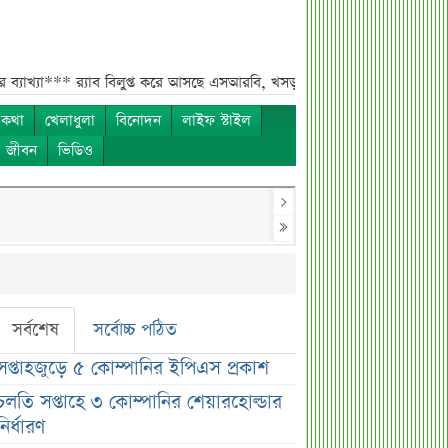
াব বিলুপ্ত করে আসছে এসআরবি, খসড়া আইনে যা থাকছে***
চাঁদের ছায়ায় ঢেকে য
 কথা
খেলাধুলা
বিনোদন
লাইফ স্টাইল
ও জীবন
ভিডিও
সর্বশেষ
সর্বোচ্চ পঠিত
সপ্তাহজুড়ে ৫ কোম্পানির ইপিএস প্রকাশ
চলতি সপ্তাহে ৩ কোম্পানির শেয়ারহোল্ডার
নির্ধারণ