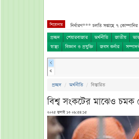
শিরোনাম
্পানির শেয়ারহোল্ডার নির্ধারণ***
চলতি সপ্তাহে ৭ কোম্পানির এজিএম***
হারাম
প্রচ্ছদ
শেয়ারবাজার
অর্থনীতি
জাতীয়
আন্
স্বাস্থ্য
বিজ্ঞান ও প্রযুক্তি
জবস কর্নার
সম্পাদ
প্রচ্ছদ
অর্থনীতি
বিস্তারিত
বিশ্ব সংকটের মাঝেও চমক 
২০২৫ জুলাই ১৩ ০৯:৫৪:১৫