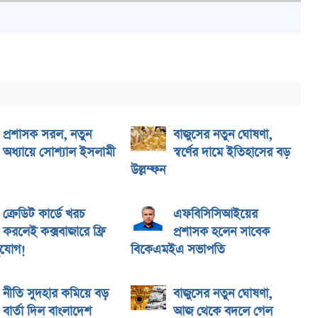
প্রশাসক সরল, নতুন
বাজুসের নতুন ঘোষণা,
অধ্যায়ে সোশ্যাল ইসলামী
স্বর্ণের দামে ইতিহাসের বড়
উল্লম্ফন
ক্রেডিট কার্ডে খরচ
এফবিসিসিআইয়ের
করলেই কক্সবাজারে ফ্রি
প্রশাসক হলেন সাবেক
ুযোগ!
বিকেএমইএ সভাপতি
নীতি সুদহার কমিয়ে বড়
বাজুসের নতুন ঘোষণা,
বার্তা দিল বাংলাদেশ
আজ থেকে বদলে গেল