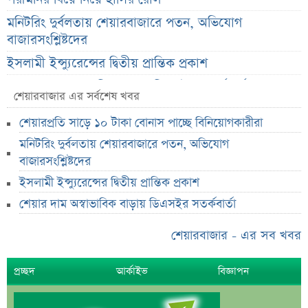
মনিটরিং দুর্বলতায় শেয়ারবাজারে পতন, অভিযোগ
বাজারসংশ্লিষ্টদের
ইসলামী ইন্স্যুরেন্সের দ্বিতীয় প্রান্তিক প্রকাশ
শেয়ার দাম অস্বাভাবিক বাড়ায় ডিএসইর সতর্কবার্তা
শেয়ারবাজার এর সর্বশেষ খবর
সুদ ছাড়াই ৫ হাজার টাকা ঋণ! বাংলাদেশ ব্যাংকের নতুন
শেয়ারপ্রতি সাড়ে ১০ টাকা বোনাস পাচ্ছে বিনিয়োগকারীরা
উদ্যোগ
মনিটরিং দুর্বলতায় শেয়ারবাজারে পতন, অভিযোগ
ওবায়দুল কাদেরের কথিত নির্দেশের কল রেকর্ড এখন
বাজারসংশ্লিষ্টদের
ট্রাইব্যুনালে
ইসলামী ইন্স্যুরেন্সের দ্বিতীয় প্রান্তিক প্রকাশ
স্বর্ণের দাম বাড়ল, রুপা অপরিবর্তিত—আজকের বাজারদর
শেয়ার দাম অস্বাভাবিক বাড়ায় ডিএসইর সতর্কবার্তা
রাষ্ট্রপতি নির্বাচনে নামছে জামায়াত, আলোচনায় যে ৩ নাম
শেয়ারবাজার - এর সব খবর
দেবকে কটাক্ষ করে জিতের মন্তব্য
বাংলাদেশ-ভারত সম্পর্কে নতুন সমীকরণ
প্রচ্ছদ
আর্কাইভ
বিজ্ঞাপন
জিএসপি ইনভেস্টমেন্টের হিসাব-লেনদেন খতিয়ে দেখবে
বিএসইসি