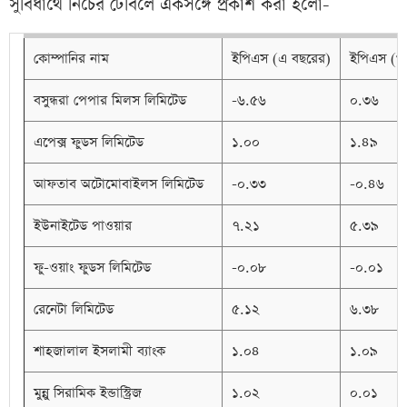
সুবিধার্থে নিচের টেবিলে একসঙ্গে প্রকাশ করা হলো-
কোম্পানির নাম
ইপিএস (এ বছরের)
ইপিএস (গ
বসুন্ধরা পেপার মিলস লিমিটেড
-৬.৫৬
০.৩৬
এপেক্স ফুডস লিমিটেড
১.০০
১.৪৯
আফতাব অটোমোবাইলস লিমিটেড
-০.৩৩
-০.৪৬
ইউনাইটেড পাওয়ার
৭.২১
৫.৩৯
ফু-ওয়াং ফুডস লিমিটেড
-০.০৮
-০.০১
রেনেটা লিমিটেড
৫.১২
৬.৩৮
শাহজালাল ইসলামী ব্যাংক
১.০৪
১.০৯
মুন্নু সিরামিক ইন্ডাস্ট্রিজ
১.০২
০.০১