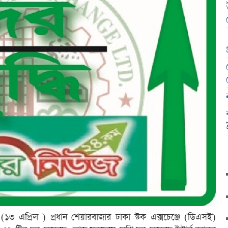
 (১৩ এপ্রিল ) প্রধান শেয়ারবাজার ঢাকা স্টক এক্সচেঞ্জে (ডিএসই)