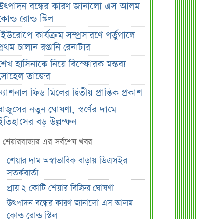
উৎপাদন বন্ধের কারণ জানালো এস আলম
কোল্ড রোল্ড স্টিল
ইউরোপে কার্যক্রম সম্প্রসারণে পর্তুগালে
প্রথম চালান রপ্তানি রেনাটার
শেখ হাসিনাকে নিয়ে বিস্ফোরক মন্তব্য
সোহেল তাজের
ন্যাশনাল ফিড মিলের দ্বিতীয় প্রান্তিক প্রকাশ
বাজুসের নতুন ঘোষণা, স্বর্ণের দামে
ইতিহাসের বড় উল্লম্ফন
হাসিনার প্রোগ্রাম থেকে যে কারণে বের হয়ে
শেয়ারবাজার এর সর্বশেষ খবর
গেলেন ৪৪০০০ দর্শক
শেয়ার দাম অস্বাভাবিক বাড়ায় ডিএসইর
শেখ হাসিনার বক্তব্য ঘিরে ভারতকে কড়া
সতর্কবার্তা
বার্তা বাংলাদেশের
প্রায় ২ কোটি শেয়ার বিক্রির ঘোষণা
বাংলাদেশ নিয়ে নতুন বিতর্ক, মুখ খুললেন
উৎপাদন বন্ধের কারণ জানালো এস আলম
সজীব ওয়াজেদ জয়
কোল্ড রোল্ড স্টিল