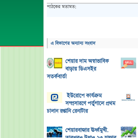
পাঠকের মতামত:
এ বিভাগের অন্যান্য সংবাদ
শেয়ার দাম অস্বাভাবিক
বাড়ায় ডিএসইর
সতর্কবার্তা
ইউরোপে কার্যক্রম
সম্প্রসারণে পর্তুগালে প্রথম
চালান রপ্তানি রেনাটার
শেয়ারবাজার ঊর্ধ্বমুখী.