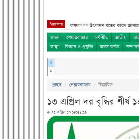
শিরোনাম
প্রায় ২ কোটি শেয়ার বিক্রির ঘোষণা***
উৎপাদন বন্ধের কারণ জানালো এস আলম ক
প্রচ্ছদ
শেয়ারবাজার
অর্থনীতি
জাতীয়
আন্
স্বাস্থ্য
বিজ্ঞান ও প্রযুক্তি
জবস কর্নার
সম্পাদ
প্রচ্ছদ
শেয়ারবাজার
বিস্তারিত
১৩ এপ্রিল দর বৃদ্ধির শীর্ষ 
২০২৫ এপ্রিল ১৩ ১৪:৫৪:১৬