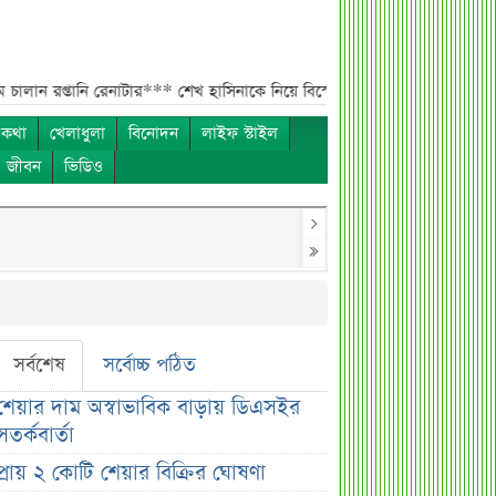
তানি রেনাটার***
শেখ হাসিনাকে নিয়ে বিস্ফোরক মন্তব্য সোহেল তাজের***
ন্যাশ
 কথা
খেলাধুলা
বিনোদন
লাইফ স্টাইল
ও জীবন
ভিডিও
সর্বশেষ
সর্বোচ্চ পঠিত
শেয়ার দাম অস্বাভাবিক বাড়ায় ডিএসইর
সতর্কবার্তা
প্রায় ২ কোটি শেয়ার বিক্রির ঘোষণা