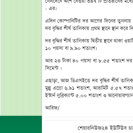
লেনদেনে অংশ নেওয়া ৩৯৭ টি প্রতিষ্ঠানের মধ্
- এর।
এদিন কোম্পানিটির দর আগের দিনের তুলনায়
দর বৃদ্ধির শীর্ষ তালিকায় প্রথম স্থানে স্থান কর
দর বৃদ্ধির শীর্ষ তালিকায় দ্বিতীয় স্থানে থাক
১০ পয়সা বা ৯.৯০ শতাংশ।
আর ২৩ টাকা ৪০ পয়সা বা ৮.৫৫ শতাংশ দর বৃদ্
সিমেন্ট ।
এছাড়া, আজ ডিএসইতে দর বৃদ্ধির শীর্ষ তালিকা
মুন্নু এগ্রো ৬.৯১ শতাংশ, আরামিট ৫.৫৭ শতাং
ইস্টার্ন লুব্রিক্যান্ট ৫.০০ শতাংশ ও আনোয়ার
আরিফ/
শেয়ারনিউজ২৪ ইউটিউব চ্য