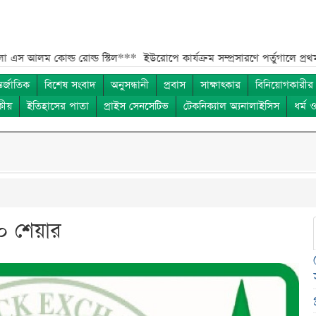
োল্ড রোল্ড স্টিল***
ইউরোপে কার্যক্রম সম্প্রসারণে পর্তুগালে প্রথম চালান রপ্
তর্জাতিক
বিশেষ সংবাদ
অনুসন্ধানী
প্রবাস
সাক্ষাৎকার
বিনিয়োগকারীর
কীয়
ইতিহাসের পাতা
প্রাইস সেনসেটিভ
টেকনিক্যাল অ্যনালাইসিস
ধর্ম 
১০ শেয়ার