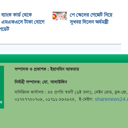
ব্যাংক কার্ড থেকে
পে স্কেলের গেজেট নিয়ে
এমএফএসে টাকা যোগে
সুখবর দিলেন অর্থমন্ত্রী
পডেট
সম্পাদক ও প্রকাশক : ইয়াসমিন আকতার
নির্বাহী সম্পাদক: মো. সালাউদ্দিন
বানিজ্যিক কার্যালয় : ৪৪ প্রগতি স্বরণী (৬ষ্ট তলা), মেইন রোড, ব্লক-
০১৭২৭৭২০৭০৯, ০১৭১১-৯৯২৮২৪, ই-মেইল:
sharenews24.