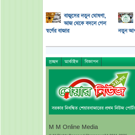
বাজুসের নতুন ঘোষণা,
আজ থেকে বদলে গেল
স্বর্ণের বাজার
নতুন আ
প্রচ্ছদ
আর্কাইভ
বিজ্ঞাপন
M M Online Media