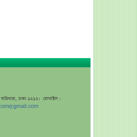
দ্বিতীয় প্রান্তিকে আয় কমেছে ৫ ব্যাংকের
দ্বিতীয় প্রান্তিকে ১৭ ব্যাংকের চমক
জুলাই স্মৃতি জাদুঘর উদ্বোধন করলেন
প্রধানমন্ত্রী
ডাবরের একাধিক পণ্য হঠাৎ বিক্রি বন্ধ,
কারণ জানলে অবাক হবেন
একটি সেটিং বদলালেই রেকর্ড হতে পারে
হোয়াটসঅ্যাপ কল!
মন্ত্রীসভায় বাদ পড়তে পারেন যেসব মন্ত্রী-
প্রতিমন্ত্রী
ফোন ধরেন না ডিসি, শুধু বলেন "টেক্সট মি"
জে, বারিধারা, ঢাকা-১২১২। মোবাইল :
জাহাজে হামলার পরই আশার বার্তা
com@gmail.com
ওয়াশিংটনের
ডিএসইতে চাকরিচ্যুতি বিতর্ক, মুখোমুখি দুই
পক্ষের অবস্থান