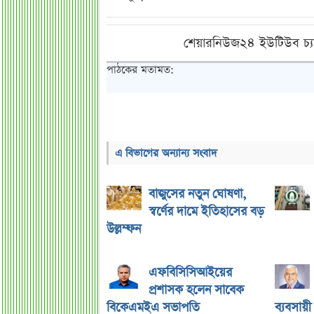
শেয়ারনিউজ২৪ ইউটিউব চ্য
পাঠকের মতামত:
এ বিভাগের অন্যান্য সংবাদ
বাজুসের নতুন ঘোষণা,
স্বর্ণের দামে ইতিহাসের বড়
উল্লম্ফন
এফবিসিসিআইয়ের
প্রশাসক হলেন সাবেক
বিকেএমইএ সভাপতি
ব্যবসায়