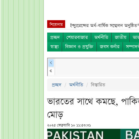
শিরোনাম
্র্যাক ব্যাংক***
কর্ণফুলী ইন্স্যুরেন্সের অর্ধ-বার্ষিক সম্মেলন অনুষ্ঠিত***
৭৫ হাজার 
প্রচ্ছদ
শেয়ারবাজার
অর্থনীতি
জাতীয়
আন্
স্বাস্থ্য
বিজ্ঞান ও প্রযুক্তি
জবস কর্নার
সম্পাদ
প্রচ্ছদ
অর্থনীতি
বিস্তারিত
ভারতের সাথে কমছে, পাকিস্
মোড়
২০২৫ ফেব্রুয়ারি ১০ ১১:৫৩:৩১