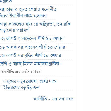
অনুষ্ঠিত
৭৫ হাজার ২৮৩ শেয়ার মনোনীত
উত্তরাধিকারীর নামে হস্তান্তর
আস্থা থাকলেও বাজারে অস্থিরতা, তদারকি
বাড়ানোর পরামর্শ
০৬ আগস্ট লেনদেনের শীর্ষ ১০ শেয়ার
০৬ আগস্ট দর পতনের শীর্ষ ১০ শেয়ার
০৬ আগস্ট দর বৃদ্ধির শীর্ষ ১০ শেয়ার
দেশি ৫ মাছে মিলল মাইক্রোপ্লাস্টিক!
শেয়ার দাম অস্বাভাবিক বাড়ায় ডিএসইর
অর্থনীতি এর সর্বশেষ খবর
সতর্কবার্তা
বাজুসের নতুন ঘোষণা, স্বর্ণের দামে
প্রায় ২ কোটি শেয়ার বিক্রির ঘোষণা
ইতিহাসের বড় উল্লম্ফন
উৎপাদন বন্ধের কারণ জানালো এস আলম
অর্থনীতি - এর সব খবর
কোল্ড রোল্ড স্টিল
ইউরোপে কার্যক্রম সম্প্রসারণে পর্তুগালে