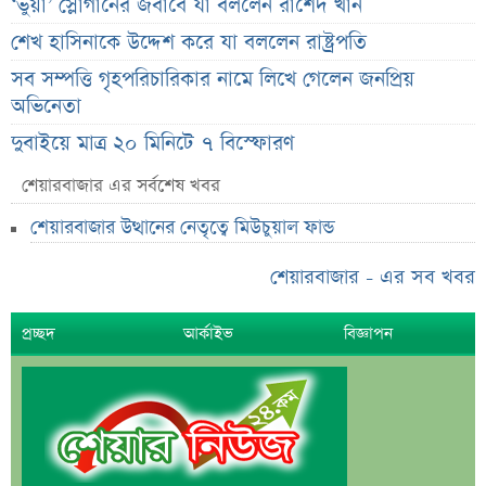
‘ভুয়া’ স্লোগানের জবাবে যা বললেন রাশেদ খান
শেখ হাসিনাকে উদ্দেশ করে যা বললেন রাষ্ট্রপতি
সব সম্পত্তি গৃহপরিচারিকার নামে লিখে গেলেন জনপ্রিয়
অভিনেতা
দুবাইয়ে মাত্র ২০ মিনিটে ৭ বিস্ফোরণ
জাকারবার্গকে ৩ দিনের আলটিমেটাম ভারতের
শেয়ারবাজার এর সর্বশেষ খবর
সরকারি ওয়েবসাইটে ‘Error 503’, কারণ জানালেন
শেয়ারবাজার উত্থানের নেতৃত্বে মিউচুয়াল ফান্ড
উপদেষ্টা
শেয়ারবাজার - এর সব খবর
ব্যাংক কর্মকর্তার অভিযোগে তোলপাড়, অব্যাহতি এনসিপি
নেতার
প্রচ্ছদ
আর্কাইভ
বিজ্ঞাপন
ভাইরাল ‘৪ দিনের ছুটি’ দাবির ব্যাখ্যা দিল জনপ্রশাসন
মন্ত্রণালয়
জাতির উদ্দেশে যা বললেন ড. ইউনূস
আগামী ৪ দিনের আবহাওয়া নিয়ে বড় সতর্কবার্তা
লোকসান থেকে মুনাফায় ফিরেছে তালিকাভুক্ত একটি ব্যাংক