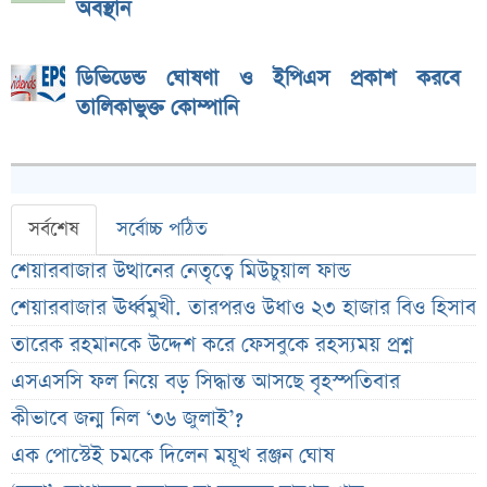
অবস্থান
ডিভিডেন্ড ঘোষণা ও ইপিএস প্রকাশ করবে
তালিকাভুক্ত কোম্পানি
সর্বশেষ
সর্বোচ্চ পঠিত
শেয়ারবাজার উত্থানের নেতৃত্বে মিউচুয়াল ফান্ড
শেয়ারবাজার ঊর্ধ্বমুখী. তারপরও উধাও ২৩ হাজার বিও হিসাব
তারেক রহমানকে উদ্দেশ করে ফেসবুকে রহস্যময় প্রশ্ন
এসএসসি ফল নিয়ে বড় সিদ্ধান্ত আসছে বৃহস্পতিবার
কীভাবে জন্ম নিল ‘৩৬ জুলাই’?
এক পোস্টেই চমকে দিলেন ময়ূখ রঞ্জন ঘোষ