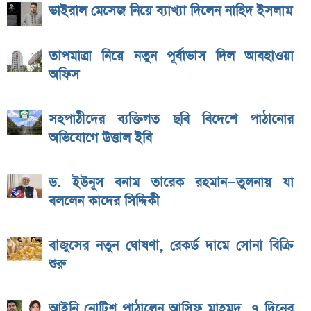
ভাইরাল মেসেজ নিয়ে ব্যাখ্যা দিলেন নাহিদ ইসলাম
তাপমাত্রা নিয়ে নতুন পূর্বাভাস দিল আবহাওয়া
অফিস
সহপাঠীদের ব্যক্তিগত ছবি বিদেশে পাঠানোর
অভিযোগে উত্তাল ইবি
ড. ইউনূস বনাম তারেক রহমান—তুলনায় যা
বললেন কাদের সিদ্দিকী
বাজুসের নতুন ঘোষণা, রেকর্ড দামে সোনা বিক্রি
শুরু
আইনি নোটিশ পাঠালেন আসিফ মাহমুদ, ৭ দিনের