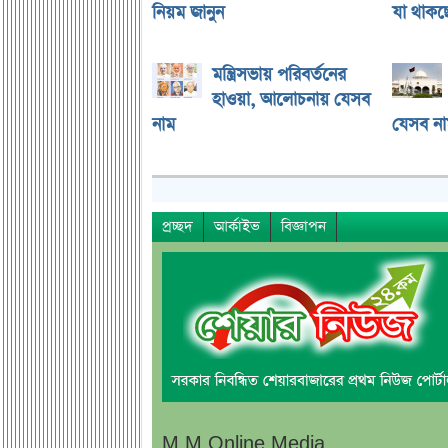
নিয়ম জানুন
যা থাকছ
মন্ত্রিসভায় পরিবর্তনের
হাওয়া, আলোচনায় যেসব
নাম
যেসব না
প্রচ্ছদ
আর্কাইভ
বিজ্ঞাপন
M M Online Media