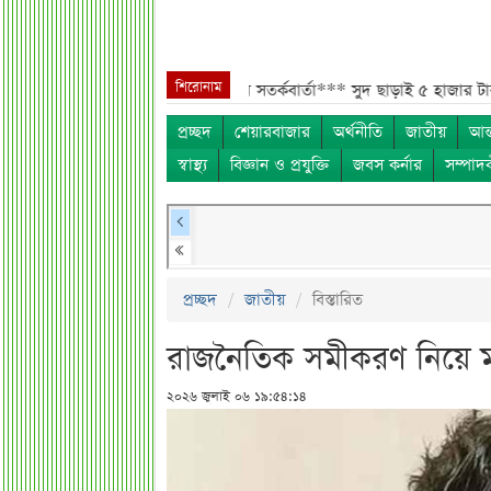
শিরোনাম
ম অস্বাভাবিক বাড়ায় ডিএসইর সতর্কবার্তা***
সুদ ছাড়াই ৫ হাজার টাকা ঋণ! বা
প্রচ্ছদ
শেয়ারবাজার
অর্থনীতি
জাতীয়
আন্
স্বাস্থ্য
বিজ্ঞান ও প্রযুক্তি
জবস কর্নার
সম্পাদ
প্রচ্ছদ
জাতীয়
বিস্তারিত
রাজনৈতিক সমীকরণ নিয়ে 
২০২৬ জুলাই ০৬ ১৯:৫৪:১৪