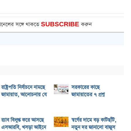
ানেলের সঙ্গে থাকতে
SUBSCRIBE
করুন
রাষ্ট্রপতি নির্বাচনে নামছে
সরকারের কাছে
জামায়াত, আলোচনায় যে
জামায়াতের ৭ প্রশ্ন
র‌্যাব বিলুপ্ত করে আসছে
স্বর্ণের দামে বড় কাটছাঁট,
এসআরবি, খসড়া আইনে
নতুন দর জানালো বাজুস