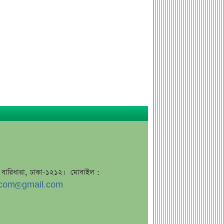
সাপ্তাহিক দর বৃদ্ধির শীর্ষ ১০ কোম্পানি
সাপ্তাহিক দর পতনের শীর্ষ ১০ কোম্পানি
সাপ্তাহিক লেনদেনের শীর্ষ ১০ কোম্পানি
মেয়ে থেকে ছেলে হলেন এসএসসি
পরীক্ষার্থী
বিয়ের আগেই গর্ভবতী, মেয়েকে নদীতে
ডুবিয়ে হত্যা বাবার
ভাইরাল মেসেজ নিয়ে ব্যাখ্যা দিলেন নাহিদ
ইসলাম
তাপমাত্রা নিয়ে নতুন পূর্বাভাস দিল
আবহাওয়া অফিস
জে, বারিধারা, ঢাকা-১২১২। মোবাইল :
সহপাঠীদের ব্যক্তিগত ছবি বিদেশে
com@gmail.com
পাঠানোর অভিযোগে উত্তাল ইবি
ড. ইউনূস বনাম তারেক রহমান—তুলনায়
যা বললেন কাদের সিদ্দিকী