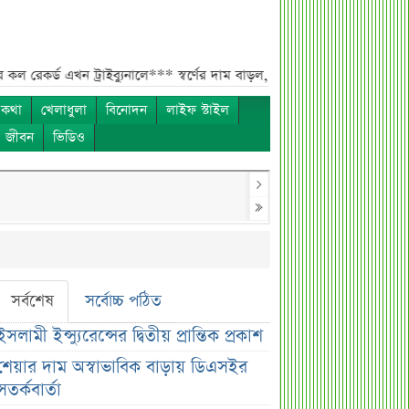
এখন ট্রাইব্যুনালে***
স্বর্ণের দাম বাড়ল, রুপা অপরিবর্তিত—আজকের বাজারদর
 কথা
খেলাধুলা
বিনোদন
লাইফ স্টাইল
ও জীবন
ভিডিও
সর্বশেষ
সর্বোচ্চ পঠিত
ইসলামী ইন্স্যুরেন্সের দ্বিতীয় প্রান্তিক প্রকাশ
শেয়ার দাম অস্বাভাবিক বাড়ায় ডিএসইর
সতর্কবার্তা