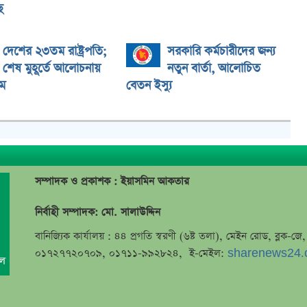
ে
দেশের ২৩তম রাষ্ট্রপতি;
সরকারি কর্মচারীদের জন্য
শেষ মুহূর্তে আলোচনায়
নতুন বার্তা, আলোচিত
ম
বেতন ইস্যু
সম্পাদক ও প্রকাশক : ইয়াসমিন আকতার
নির্বাহী সম্পাদক: মো. সালাউদ্দিন
বানিজ্যিক কার্যালয় : ৪৪ প্রগতি স্বরণী (৬ষ্ট তলা), মেইন রোড, ব্লক-
০১৭২৭৭২০৭০৯, ০১৭১১-৯৯২৮২৪, ই-মেইল:
sharenews24.