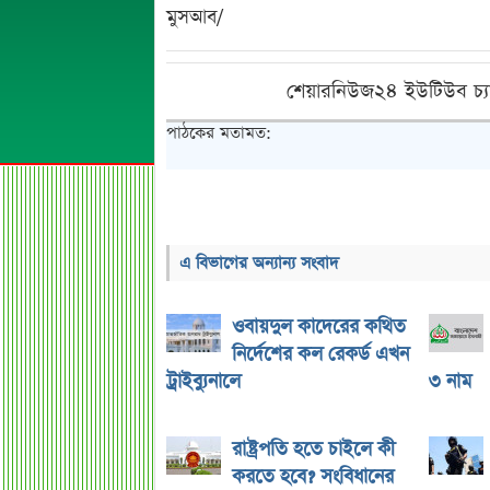
মুসআব/
শেয়ারনিউজ২৪ ইউটিউব চ্য
পাঠকের মতামত:
এ বিভাগের অন্যান্য সংবাদ
ওবায়দুল কাদেরের কথিত
নির্দেশের কল রেকর্ড এখন
ট্রাইব্যুনালে
৩ নাম
রাষ্ট্রপতি হতে চাইলে কী
করতে হবে? সংবিধানের