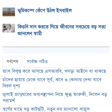
ভূমিকম্পে কেঁপে উঠল ইসরাইল
কিডনি দান করতে গিয়ে জীবনের সবচেয়ে বড় সত্য
জানলেন স্বামী
সর্বশেষ
সর্বোচ্চ পঠিত
র‌্যাব বিলুপ্ত করে আসছে এসআরবি, খসড়া আইনে যা থাকছে
চাঁদের ছায়ায় ঢেকে যাবে সূর্য, কবে ও কোথায় দেখা যাবে
বিরল দৃশ্য
জুলাই জাদুঘরের অব্যবস্থাপনা নিয়ে ক্ষুব্ধ ফারুকী, দিলেন বড়
পরামর্শ
স্বর্ণের দামে বড় কাটছাঁট, নতুন দর জানালো বাজুস