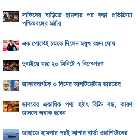
সাকিবের বাড়িতে হামলার পর কড়া প্রতিক্রিয়া
পশ্চিমবঙ্গের মন্ত্রীর
এক পোস্টেই চমকে দিলেন ময়ূখ রঞ্জন ঘোষ
দুবাইয়ে মাত্র ২০ মিনিটে ৭ বিস্ফোরণ
জাকারবার্গকে ৩ দিনের আলটিমেটাম ভারতের
ডাবরের একাধিক পণ্য হঠাৎ বিক্রি বন্ধ, কারণ
জানলে অবাক হবেন
জাহাজে হামলার পরই আশার বার্তা ওয়াশিংটনের