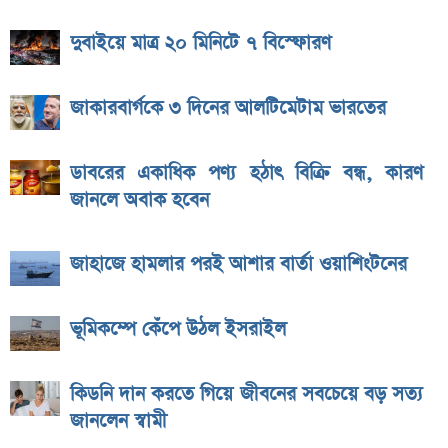
দুবাইয়ে মাত্র ২০ মিনিটে ৭ বিস্ফোরণ
জাকারবার্গকে ৩ দিনের আলটিমেটাম ভারতের
ডাবরের একাধিক পণ্য হঠাৎ বিক্রি বন্ধ, কারণ
জানলে অবাক হবেন
জাহাজে হামলার পরই আশার বার্তা ওয়াশিংটনের
ভূমিকম্পে কেঁপে উঠল ইসরাইল
কিডনি দান করতে গিয়ে জীবনের সবচেয়ে বড় সত্য
জানলেন স্বামী