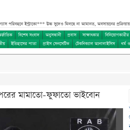
ে ইন্ট্রাকো***
উচ্চ সুদেও মিলছে না আমানত, অবসায়নের প্রক্রিয়ায় ৫ আর্থিক প্
তর্জাতিক
বিশেষ সংবাদ
অনুসন্ধানী
প্রবাস
সাক্ষাৎকার
বিনিয়োগকারীর
কীয়
ইতিহাসের পাতা
প্রাইস সেনসেটিভ
টেকনিক্যাল অ্যনালাইসিস
ধর্ম 
স্পরের মামাতো-ফুফাতো ভাইবোন