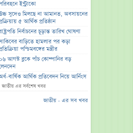
পরিবহনে ইন্ট্রাকো
উচ্চ সুদেও মিলছে না আমানত, অবসায়নের
প্রক্রিয়ায় ৫ আর্থিক প্রতিষ্ঠান
রাষ্ট্রপতি নির্বাচনের চূড়ান্ত তারিখ ঘোষণা
সাকিবের বাড়িতে হামলার পর কড়া
প্রতিক্রিয়া পশ্চিমবঙ্গের মন্ত্রীর
০৬ আগস্ট ব্লকে পাঁচ কোম্পানির বড়
লেনদেন
অর্ধ-বার্ষিক আর্থিক প্রতিবেদন নিয়ে আর্নিংস
ডিসক্লোজার করবে ব্র্যাক ব্যাংক
জাতীয় এর সর্বশেষ খবর
কর্ণফুলী ইন্স্যুরেন্সের অর্ধ-বার্ষিক সম্মেলন
জাতীয় - এর সব খবর
অনুষ্ঠিত
৭৫ হাজার ২৮৩ শেয়ার মনোনীত
উত্তরাধিকারীর নামে হস্তান্তর
আস্থা থাকলেও বাজারে অস্থিরতা, তদারকি