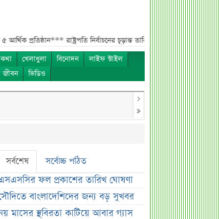
রতিষ্ঠান***
রাষ্ট্রপতি নির্বাচনের চূড়ান্ত তারিখ ঘোষণা***
সাকিবের বাড়িতে হামলার 
 কথা
খেলাধুলা
বিনোদন
লাইফ স্টাইল
ও জীবন
ভিডিও
সর্বশেষ
সর্বোচ্চ পঠিত
এসএসসির ফল প্রকাশের তারিখ ঘোষণা
সৌদিতে বাংলাদেশিদের জন্য বড় সুখবর
নয় মাসের স্থবিরতা কাটিয়ে আবার গ্যাস