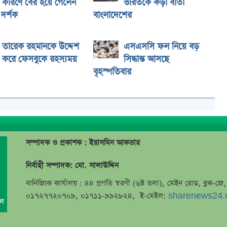
কারণে বের হয়ে গেলেন
ভারতকে কড়া বার্তা
দর্শক
বাংলাদেশের
তারেক রহমানকে উদ্দেশ
এসএসসি ফল নিয়ে বড়
করে ফেসবুকে রহস্যময়
সিদ্ধান্ত আসছে
বৃহস্পতিবার
সম্পাদক ও প্রকাশক : ইয়াসমিন আকতার
নির্বাহী সম্পাদক: মো. সালাউদ্দিন
বানিজ্যিক কার্যালয় : ৪৪ প্রগতি স্বরণী (৬ষ্ট তলা), মেইন রোড, ব্লক-
০১৭২৭৭২০৭০৯, ০১৭১১-৯৯২৮২৪, ই-মেইল:
sharenews24.