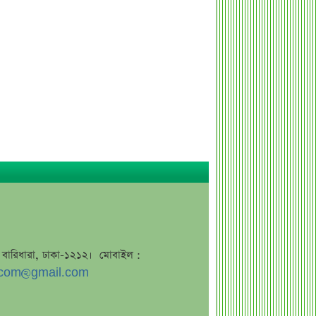
এসএসসি ফল নিয়ে বড় সিদ্ধান্ত আসছে
বৃহস্পতিবার
কীভাবে জন্ম নিল ‘৩৬ জুলাই’?
এক পোস্টেই চমকে দিলেন ময়ূখ রঞ্জন ঘোষ
‘ভুয়া’ স্লোগানের জবাবে যা বললেন রাশেদ
খান
শেখ হাসিনাকে উদ্দেশ করে যা বললেন
রাষ্ট্রপতি
সব সম্পত্তি গৃহপরিচারিকার নামে লিখে
গেলেন জনপ্রিয় অভিনেতা
দুবাইয়ে মাত্র ২০ মিনিটে ৭ বিস্ফোরণ
জাকারবার্গকে ৩ দিনের আলটিমেটাম
জে, বারিধারা, ঢাকা-১২১২। মোবাইল :
ভারতের
com@gmail.com
সরকারি ওয়েবসাইটে ‘Error 503’,
কারণ জানালেন উপদেষ্টা