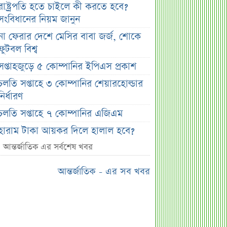
রাষ্ট্রপতি হতে চাইলে কী করতে হবে?
সংবিধানের নিয়ম জানুন
না ফেরার দেশে মেসির বাবা জর্জ, শোকে
ফুটবল বিশ্ব
সপ্তাহজুড়ে ৫ কোম্পানির ইপিএস প্রকাশ
চলতি সপ্তাহে ৩ কোম্পানির শেয়ারহোল্ডার
নির্ধারণ
চলতি সপ্তাহে ৭ কোম্পানির এজিএম
হারাম টাকা আয়কর দিলে হালাল হবে?
চাঁদাবাজির অর্থ নিয়ে পরিষ্কার ব্যাখ্যা
আন্তর্জাতিক এর সর্বশেষ খবর
র‌্যাব বিলুপ্ত করে আসছে এসআরবি, খসড়া
আন্তর্জাতিক - এর সব খবর
আইনে যা থাকছে
চাঁদের ছায়ায় ঢেকে যাবে সূর্য, কবে ও
কোথায় দেখা যাবে বিরল দৃশ্য
জুলাই জাদুঘরের অব্যবস্থাপনা নিয়ে ক্ষুব্ধ