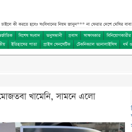
 করতে হবে? সংবিধানের নিয়ম জানুন***
না ফেরার দেশে মেসির বাবা জর্জ, শোকে 
তর্জাতিক
বিশেষ সংবাদ
অনুসন্ধানী
প্রবাস
সাক্ষাৎকার
বিনিয়োগকারীর
কীয়
ইতিহাসের পাতা
প্রাইস সেনসেটিভ
টেকনিক্যাল অ্যনালাইসিস
ধর্ম 
া মোজতবা খামেনি, সামনে এলো