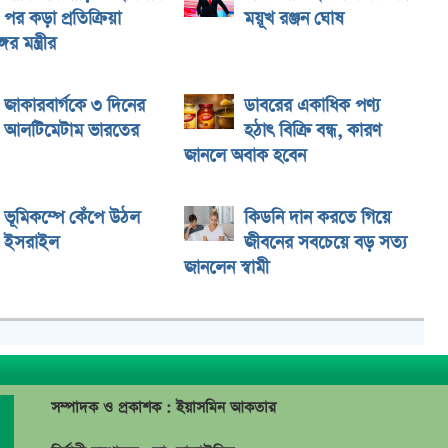
পর কড়া প্রতিক্রিয়া
ময়ূখ রঞ্জন ঘোষ
ের মন্ত্রীর
জাকারবার্গকে ৩ দিনের
ডাবরের একাধিক পণ্য
আলটিমেটাম ভারতের
হঠাৎ বিক্রি বন্ধ, কারণ
জানলে অবাক হবেন
ভূমিকম্পে কেঁপে উঠল
কিডনি দান করতে গিয়ে
ইসরাইল
জীবনের সবচেয়ে বড় সত্য
জানলেন স্বামী
সম্পাদক ও প্রকাশক : ইয়াসমিন আকতার