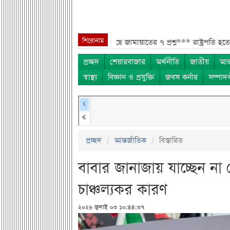
শিরোনাম
 বিএসইসি***
সরকারের কাছে জামায়াতের ৭ প্রশ্ন***
রাষ্ট্রপতি হতে চাইলে কী
প্রচ্ছদ
শেয়ারবাজার
অর্থনীতি
জাতীয়
আন্
স্বাস্থ্য
বিজ্ঞান ও প্রযুক্তি
জবস কর্নার
সম্পাদ
প্রচ্ছদ
আন্তর্জাতিক
বিস্তারিত
বাবার জানাজায় যাচ্ছেন ন
চাঞ্চল্যকর কারণ
২০২৬ জুলাই ০৩ ১০:৪৪:৩৭