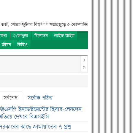
ফুটবল বিশ্ব***
সপ্তাহজুড়ে ৫ কোম্পানির ইপিএস প্রকাশ***
চলতি সপ্তাহে ৩ কোম
 কথা
খেলাধুলা
বিনোদন
লাইফ স্টাইল
ও জীবন
ভিডিও
সর্বশেষ
সর্বোচ্চ পঠিত
জিএসপি ইনভেস্টমেন্টের হিসাব-লেনদেন
খতিয়ে দেখবে বিএসইসি
সরকারের কাছে জামায়াতের ৭ প্রশ্ন