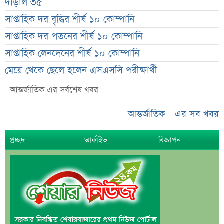
দাঁড়াল ৩৫
সাপ্তাহিক দর বৃদ্ধির শীর্ষ ১০ কোম্পানি
সাপ্তাহিক দর পতনের শীর্ষ ১০ কোম্পানি
সাপ্তাহিক লেনদেনের শীর্ষ ১০ কোম্পানি
মেয়ে থেকে ছেলে হলেন এসএসসি পরীক্ষার্থী
বিয়ের আগেই গর্ভবতী, মেয়েকে নদীতে ডুবিয়ে হত্যা বাবার
আন্তর্জাতিক এর সর্বশেষ খবর
ভাইরাল মেসেজ নিয়ে ব্যাখ্যা দিলেন নাহিদ ইসলাম
আন্তর্জাতিক - এর সব খবর
তাপমাত্রা নিয়ে নতুন পূর্বাভাস দিল আবহাওয়া অফিস
সহপাঠীদের ব্যক্তিগত ছবি বিদেশে পাঠানোর অভিযোগে উত্তাল
প্রচ্ছদ
আর্কাইভ
বিজ্ঞাপন
ইবি
ড. ইউনূস বনাম তারেক রহমান—তুলনায় যা বললেন কাদের
সিদ্দিকী
বাজুসের নতুন ঘোষণা, রেকর্ড দামে সোনা বিক্রি শুরু
আইনি নোটিশ পাঠালেন আসিফ মাহমুদ, ৭ দিনের