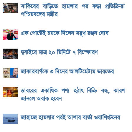
সাকিবের বাড়িতে হামলার পর কড়া প্রতিক্রিয়া
পশ্চিমবঙ্গের মন্ত্রীর
এক পোস্টেই চমকে দিলেন ময়ূখ রঞ্জন ঘোষ
দুবাইয়ে মাত্র ২০ মিনিটে ৭ বিস্ফোরণ
জাকারবার্গকে ৩ দিনের আলটিমেটাম ভারতের
ডাবরের একাধিক পণ্য হঠাৎ বিক্রি বন্ধ, কারণ
জানলে অবাক হবেন
জাহাজে হামলার পরই আশার বার্তা ওয়াশিংটনের