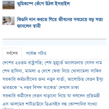
ভূমিকম্পে কেঁপে উঠল ইসরাইল
কিডনি দান করতে গিয়ে জীবনের সবচেয়ে বড় সত্য
জানলেন স্বামী
সর্বশেষ
সর্বোচ্চ পঠিত
দেশের ২৩তম রাষ্ট্রপতি; শেষ মুহূর্তে আলোচনায় যেসব নাম
শেখ হাসিনা, মামলা ও দেশে ফেরা নিয়ে খোলামেলা সাকিব
সরকারি কর্মচারীদের জন্য নতুন বার্তা, আলোচিত বেতন ইস্যু
ভারতকে ‘৭ নম্বর বিপদ সংকেত’ দেখাল ঢাকা
সরকারি কর্মীদের বেতন বাড়ানো নিয়ে যা বললেন প্রতিমন্ত্রী
এস আলমের শাটডাউনে ডিএসইর বন্ধ কোম্পানির সংখ্যা