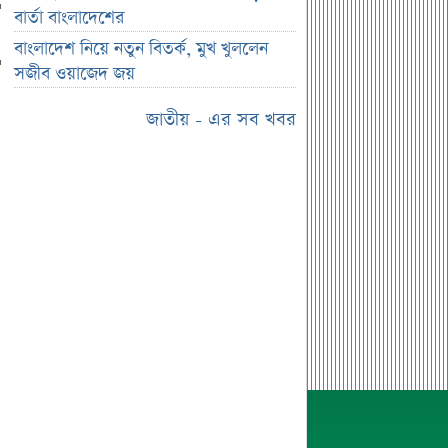
শেয়ারবাজার উত্থানের নেতৃত্বে মিউচুয়াল
বার্তা বাংলাদেশের
ফান্ড
বাংলাদেশ নিয়ে নতুন বিতর্ক, মুখ খুললেন
শেয়ারবাজার ঊর্ধ্বমুখী. তারপরও উধাও ২৩
সজীব ওয়াজেদ জয়
হাজার বিও হিসাব
জাতীয় - এর সব খবর
তারেক রহমানকে উদ্দেশ করে ফেসবুকে
রহস্যময় প্রশ্ন
এসএসসি ফল নিয়ে বড় সিদ্ধান্ত আসছে
বৃহস্পতিবার
কীভাবে জন্ম নিল ‘৩৬ জুলাই’?
এক পোস্টেই চমকে দিলেন ময়ূখ রঞ্জন ঘোষ
‘ভুয়া’ স্লোগানের জবাবে যা বললেন রাশেদ
খান
শেখ হাসিনাকে উদ্দেশ করে যা বললেন
রাষ্ট্রপতি
সব সম্পত্তি গৃহপরিচারিকার নামে লিখে