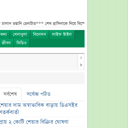
ানি রেনাটার***
শেখ হাসিনাকে নিয়ে বিস্ফোরক মন্তব্য সোহেল তাজের***
ন্যাশন
 কথা
খেলাধুলা
বিনোদন
লাইফ স্টাইল
ও জীবন
ভিডিও
সর্বশেষ
সর্বোচ্চ পঠিত
শেয়ার দাম অস্বাভাবিক বাড়ায় ডিএসইর
সতর্কবার্তা
প্রায় ২ কোটি শেয়ার বিক্রির ঘোষণা