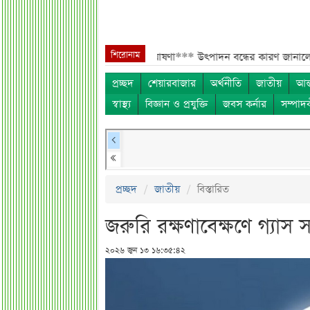
শিরোনাম
্রায় ২ কোটি শেয়ার বিক্রির ঘোষণা***
উৎপাদন বন্ধের কারণ জানালো এস আলম কো
প্রচ্ছদ
শেয়ারবাজার
অর্থনীতি
জাতীয়
আন্
স্বাস্থ্য
বিজ্ঞান ও প্রযুক্তি
জবস কর্নার
সম্পাদ
প্রচ্ছদ
জাতীয়
বিস্তারিত
জরুরি রক্ষণাবেক্ষণে গ্যাস
২০২৬ জুন ১৩ ১৬:৩৫:৪২