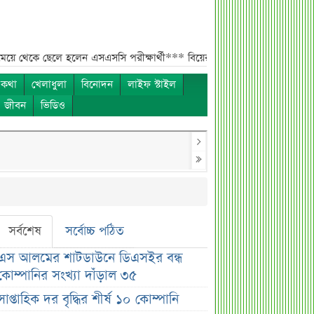
লে হলেন এসএসসি পরীক্ষার্থী***
বিয়ের আগেই গর্ভবতী, মেয়েকে নদীতে ডুবিয়ে 
 কথা
খেলাধুলা
বিনোদন
লাইফ স্টাইল
ও জীবন
ভিডিও
সর্বশেষ
সর্বোচ্চ পঠিত
এস আলমের শাটডাউনে ডিএসইর বন্ধ
কোম্পানির সংখ্যা দাঁড়াল ৩৫
সাপ্তাহিক দর বৃদ্ধির শীর্ষ ১০ কোম্পানি