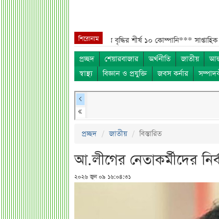
শিরোনাম
দাঁড়াল ৩৫***
সাপ্তাহিক দর বৃদ্ধির শীর্ষ ১০ কোম্পানি***
সাপ্তাহিক দর পতনের শ
প্রচ্ছদ
শেয়ারবাজার
অর্থনীতি
জাতীয়
আন্
স্বাস্থ্য
বিজ্ঞান ও প্রযুক্তি
জবস কর্নার
সম্পাদ
প্রচ্ছদ
জাতীয়
বিস্তারিত
আ.লীগের নেতাকর্মীদের নির্ব
২০২৬ জুন ০৯ ১৬:০৪:৩১