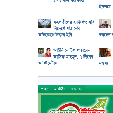
এসএসসি পরীক্ষার্থী
ইসলাম
সহপাঠীদের ব্যক্তিগত ছবি
বিদেশে পাঠানোর
অভিযোগে উত্তাল ইবি
বললেন ক
আইনি নোটিশ পাঠালেন
আসিফ মাহমুদ, ৭ দিনের
আল্টিমেটাম
মন্তব্য
প্রচ্ছদ
আর্কাইভ
বিজ্ঞাপন