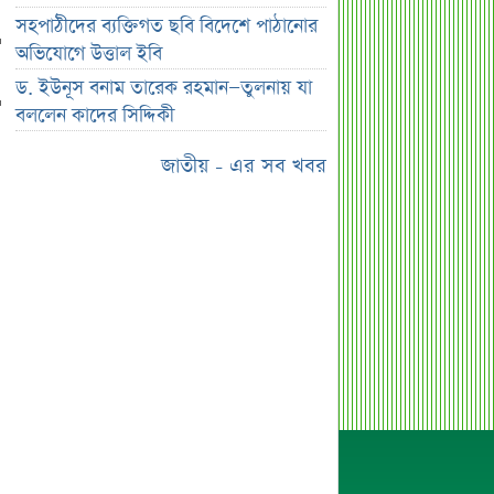
বিক্রি শুরু
সহপাঠীদের ব্যক্তিগত ছবি বিদেশে পাঠানোর
আইনি নোটিশ পাঠালেন আসিফ মাহমুদ, ৭
অভিযোগে উত্তাল ইবি
দিনের আল্টিমেটাম
ড. ইউনূস বনাম তারেক রহমান—তুলনায় যা
প্রশাসক সরল, নতুন অধ্যায়ে সোশ্যাল
বললেন কাদের সিদ্দিকী
ইসলামী ব্যাংক
জাতীয় - এর সব খবর
ভারত ও আওয়ামী লীগ ইস্যুতে পররাষ্ট্র
প্রতিমন্ত্রীর মন্তব্য
এসএসসির ফল প্রকাশের তারিখ ঘোষণা
সৌদিতে বাংলাদেশিদের জন্য বড় সুখবর
নয় মাসের স্থবিরতা কাটিয়ে আবার গ্যাস
পরিবহনে ইন্ট্রাকো
উচ্চ সুদেও মিলছে না আমানত, অবসায়নের
প্রক্রিয়ায় ৫ আর্থিক প্রতিষ্ঠান
রাষ্ট্রপতি নির্বাচনের চূড়ান্ত তারিখ ঘোষণা
সাকিবের বাড়িতে হামলার পর কড়া