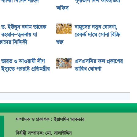
ব্যাখ্যা দিলেন নাহিদ
পূর্বাভাস দিল আবহাওয়া
অফিস
ড. ইউনূস বনাম তারেক
বাজুসের নতুন ঘোষণা,
রহমান—তুলনায় যা
রেকর্ড দামে সোনা বিক্রি
াদের সিদ্দিকী
শুরু
ভারত ও আওয়ামী লীগ
এসএসসির ফল প্রকাশের
ইস্যুতে পররাষ্ট্র প্রতিমন্ত্রীর
তারিখ ঘোষণা
সম্পাদক ও প্রকাশক : ইয়াসমিন আকতার
নির্বাহী সম্পাদক: মো. সালাউদ্দিন